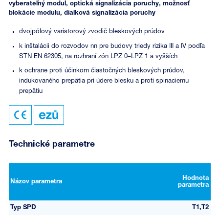
vyberateľný modul, optická signalizácia poruchy, možnosť
blokácie modulu, diaľková signalizácia poruchy
dvojpólový varistorový zvodič bleskových prúdov
k inštalácii do rozvodov nn pre budovy triedy rizika III a IV podľa
STN EN 62305, na rozhraní zón LPZ 0–LPZ 1 a vyšších
k ochrane proti účinkom čiastočných bleskových prúdov,
indukovaného prepätia pri údere blesku a proti spinaciemu
prepätiu
Technické parametre
Hodnota
Názov parametra
parametra
Typ SPD
T1,T2