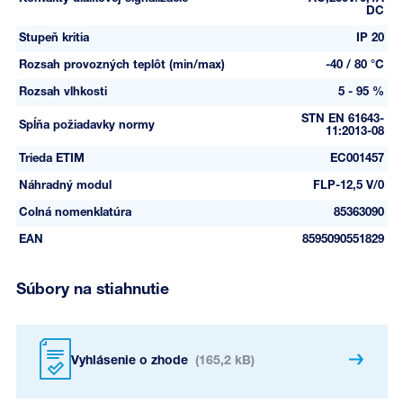
DC
Stupeň kritia
IP 20
Rozsah provozných teplôt (min/max)
-40 / 80 °C
Rozsah vlhkosti
5 - 95 %
STN EN 61643-
Spĺňa požiadavky normy
11:2013-08
Trieda ETIM
EC001457
Náhradný modul
FLP-12,5 V/0
Colná nomenklatúra
85363090
EAN
8595090551829
Súbory na stiahnutie
Vyhlásenie o zhode
(165,2 kB)