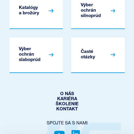
Výber
Katalógy
ochrán
a brožúry
silnoprúd
Výber
Časté
ochrán
otázky
slaboprúd
O NÁS
KARIÉRA
ŠKOLENIE
KONTAKT
SPOJTE SA S NAMI