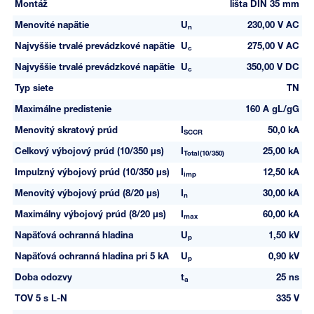
Montáž
lišta DIN 35 mm
Menovité napätie
U
230,00 V AC
n
Najvyššie trvalé prevádzkové napätie
U
275,00 V AC
c
Najvyššie trvalé prevádzkové napätie
U
350,00 V DC
c
Typ siete
TN
Maximálne predistenie
160 A gL/gG
Menovitý skratový prúd
I
50,0 kA
SCCR
Celkový výbojový prúd (10/350 µs)
I
25,00 kA
Total(10/350)
Impulzný výbojový prúd (10/350 µs)
I
12,50 kA
imp
Menovitý výbojový prúd (8/20 µs)
I
30,00 kA
n
Maximálny výbojový prúd (8/20 µs)
I
60,00 kA
max
Napäťová ochranná hladina
U
1,50 kV
p
Napäťová ochranná hladina pri 5 kA
U
0,90 kV
p
Doba odozvy
t
25 ns
a
TOV 5 s L-N
335 V