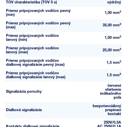
TOV charakteristika (TOV 5 s)
výdržný
Prierez pripojovaných vodičov pevný
2
1,00 mm
(min)
Prierez pripojovaných vodičov pevný
2
35,00 mm
(max)
Prierez pripojovaných vodičov
2
1,00 mm
lanový (min)
Prierez pripojovaných vodičov
2
25,00 mm
lanový (max)
Prierez pripojovaných vodičov
2
1,5 mm
diaľkovej signalizácie pevný (max)
Prierez pripojovaných vodičov
2
1,5 mm
diaľkovej signalizácie lanový (max)
červené
sfarbenie
Signalizácia poruchy
indikačného
poľa
bezpotenciálový
Diaľková signalizácia
prepínací
kontakt
250V/0,5A
Kontakty diaľkovej signalizácie
AC,250V/0,1A