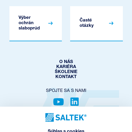
Výber
Časté
ochrán
otázky
slaboprúd
O NÁS
KARIÉRA
ŠKOLENIE
KONTAKT
SPOJTE SA S NAMI
OCHRANA SÚKROMIA
COOKIES POLICY
Súhlas s cookies
NASTAVENIE COOKIES