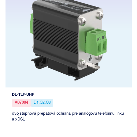
DL-TLF-UHF
A07084
D1,C2,C3
dvojstupňová prepäťová ochrana pre analógovú telefónnu linku
a xDSL