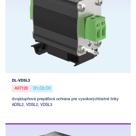
DL-VDSL3
A07120
D1,C2,C3
dvojstupňová prepäťová ochrana pre vysokorýchlostné linky
ADSL2, VDSL2, VDSL3