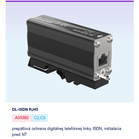
DL-ISDN RJ45
A03382
C2,C3
prepäťová ochrana digitálnej telefónnej linky ISDN, inštalácia
pred NT