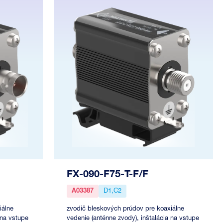
FX-090-F75-T-F/F
A03387
D1,C2
iálne
zvodič bleskových prúdov pre koaxiálne
 na vstupe
vedenie (anténne zvody), inštalácia na vstupe