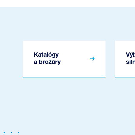
Katalógy
Vý
a brožúry
sil