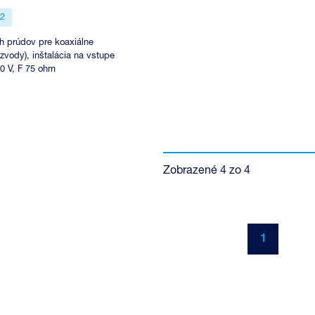
2
h prúdov pre koaxiálne
zvody), inštalácia na vstupe
0 V, F 75 ohm
Zobrazené
4
zo
4
1