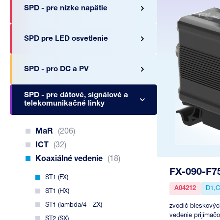
SPD - pre nízke napätie
SPD pre LED osvetlenie
SPD - pro DC a PV
SPD - pre dátové, signálové a
telekomunikačné linky
MaR
(206)
ICT
(32)
Koaxiálné vedenie
(18)
FX-090-F7
ST1 (FX)
A04212
D1,C
ST1 (HX)
ST1 (lambda/4 - ZX)
zvodič bleskovýc
vedenie prijímačo
ST2 (SX)