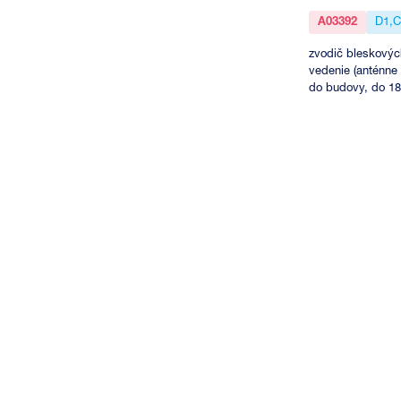
A03392
D1,C
zvodič bleskovýc
vedenie (anténne 
do budovy, do 18