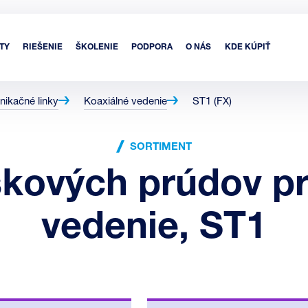
TY
RIEŠENIE
ŠKOLENIE
PODPORA
O NÁS
KDE KÚPIŤ
nikačné linky
Koaxiálné vedenie
ST1 (FX)
SORTIMENT
skových prúdov pr
vedenie, ST1