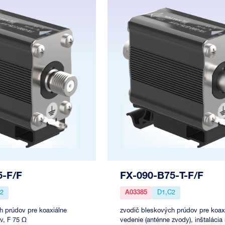
5-F/F
FX-090-B75-T-F/F
2
A03385
D1,C2
h prúdov pre koaxiálne
zvodič bleskových prúdov pre koax
v, F 75 Ω
vedenie (anténne zvody), inštalácia