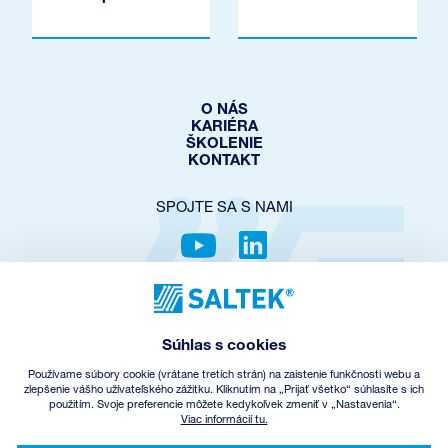
O NÁS
KARIÉRA
ŠKOLENIE
KONTAKT
SPOJTE SA S NAMI
OCHRANA SÚKROMIA
COOKIES POLICY
Súhlas s cookies
NASTAVENIE COOKIES
OBCHODNÉ PODMIENKY
Používame súbory cookie (vrátane tretích strán) na zaistenie funkčnosti webu a
SPÄTNÝ ODBER EEZ
zlepšenie vášho užívateľského zážitku. Kliknutím na „Prijať všetko“ súhlasíte s ich
použitím. Svoje preferencie môžete kedykoľvek zmeniť v „Nastavenia“.
Viac informácií tu.
© Copyright
2026
SALTEK a.s.