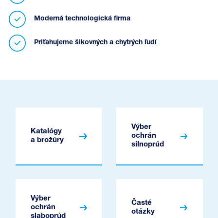
Moderná technologická firma
Priťahujeme šikovných a chytrých ľudí
Výber
Katalógy
ochrán
a brožúry
silnoprúd
Výber
Časté
ochrán
otázky
slaboprúd