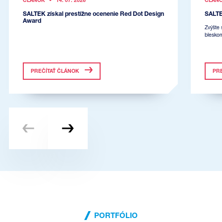
ČLÁNOK
•
14. 07. 2026
ČLÁN
SALTEK získal prestížne ocenenie Red Dot Design
SALTE
Award
Zvýšte 
blesko
PREČÍTAŤ ČLÁNOK
PR
PORTFÓLIO