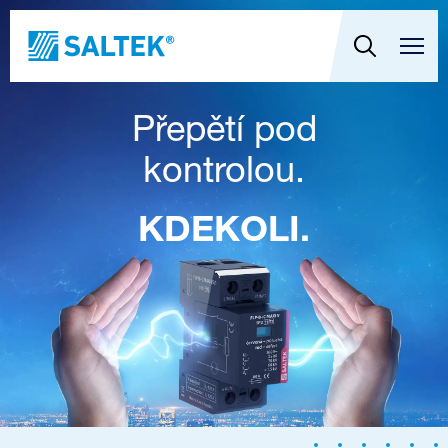
Přepětí pod
kontrolou.
KDEKOLI.