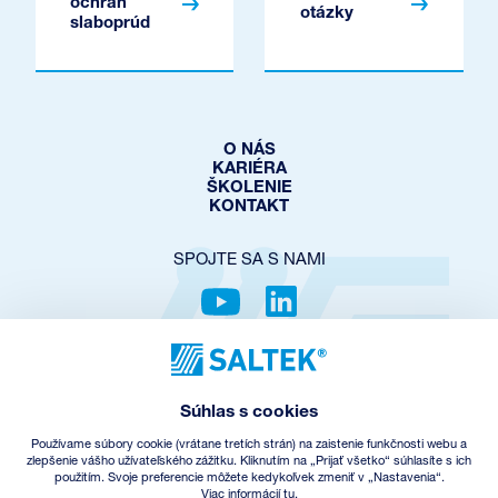
ochrán
otázky
slaboprúd
O NÁS
KARIÉRA
ŠKOLENIE
KONTAKT
SPOJTE SA S NAMI
OCHRANA SÚKROMIA
COOKIES POLICY
Súhlas s cookies
NASTAVENIE COOKIES
OBCHODNÉ PODMIENKY
Používame súbory cookie (vrátane tretích strán) na zaistenie funkčnosti webu a
SPÄTNÝ ODBER EEZ
zlepšenie vášho užívateľského zážitku. Kliknutím na „Prijať všetko“ súhlasíte s ich
použitím. Svoje preferencie môžete kedykoľvek zmeniť v „Nastavenia“.
Viac informácií tu.