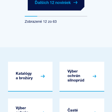
Ďalších 12 noviniek
Zobrazené
12
zo
63
Výber
Katalógy
ochrán
a brožúry
silnoprúd
Výber
Časté