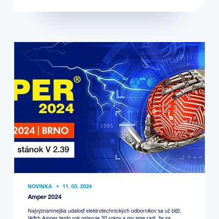
NOVINKA
•
11. 03. 2024
Amper 2024
Najvýznamnejšia udalosť elektrotechnických odborníkov sa už blíži.
Veľtrh Amper tento rok oslavuje 30 rokov a my sme radi, že sa