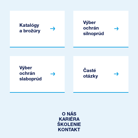
Výber
Katalógy
ochrán
a brožúry
silnoprúd
Výber
Časté
ochrán
otázky
slaboprúd
O NÁS
KARIÉRA
ŠKOLENIE
KONTAKT