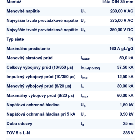
Montáž
lišta DIN 35 mm
Menovité napätie
U
230,00 V AC
n
Najvyššie trvalé prevádzkové napätie
U
275,00 V AC
c
Najvyššie trvalé prevádzkové napätie
U
350,00 V DC
c
Typ siete
TN
Maximálne predistenie
160 A gL/gG
Menovitý skratový prúd
I
50,0 kA
SCCR
Celkový výbojový prúd (10/350 µs)
I
37,50 kA
Total(10/350)
Impulzný výbojový prúd (10/350 µs)
I
12,50 kA
imp
Menovitý výbojový prúd (8/20 µs)
I
30,00 kA
n
Maximálny výbojový prúd (8/20 µs)
I
60,00 kA
max
Napäťová ochranná hladina
U
1,50 kV
p
Napäťová ochranná hladina pri 5 kA
U
0,90 kV
p
Doba odozvy
t
25 ns
a
TOV 5 s L-N
335 V