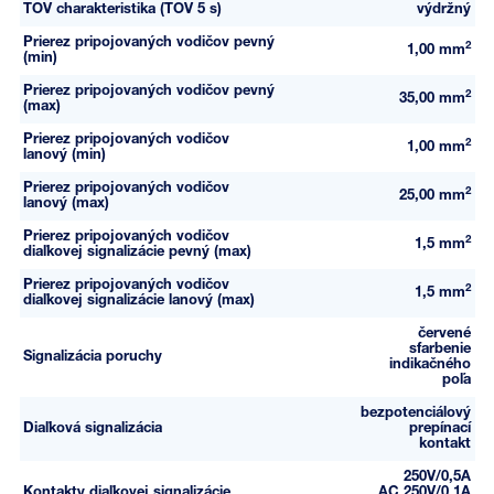
TOV charakteristika (TOV 5 s)
výdržný
Prierez pripojovaných vodičov pevný
2
1,00 mm
(min)
Prierez pripojovaných vodičov pevný
2
35,00 mm
(max)
Prierez pripojovaných vodičov
2
1,00 mm
lanový (min)
Prierez pripojovaných vodičov
2
25,00 mm
lanový (max)
Prierez pripojovaných vodičov
2
1,5 mm
diaľkovej signalizácie pevný (max)
Prierez pripojovaných vodičov
2
1,5 mm
diaľkovej signalizácie lanový (max)
červené
sfarbenie
Signalizácia poruchy
indikačného
poľa
bezpotenciálový
Diaľková signalizácia
prepínací
kontakt
250V/0,5A
Kontakty diaľkovej signalizácie
AC,250V/0,1A