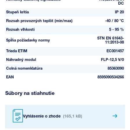
DC
Stupeň kritia
IP 20
Rozsah provozných teplôt (min/max)
-40 / 80 °C
Rozsah vlhkosti
5 - 95 %
STN EN 61643-
Spĺňa požiadavky normy
11:2013-08
Trieda ETIM
EC001457
Náhradný modul
FLP-12,5 V/0
Colná nomenklatúra
85363090
EAN
8595090534266
Súbory na stiahnutie
Vyhlásenie o zhode
(165,1 kB)