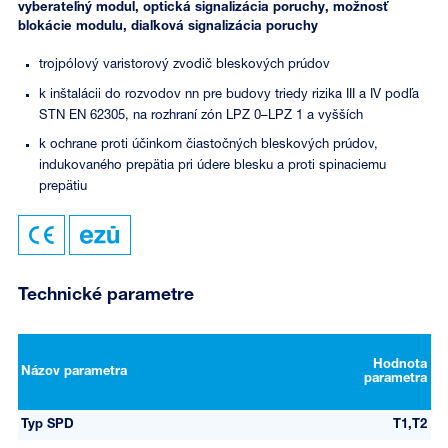
vyberateľný modul, optická signalizácia poruchy, možnosť
blokácie modulu, diaľková signalizácia poruchy
trojpólový varistorový zvodič bleskových prúdov
k inštalácii do rozvodov nn pre budovy triedy rizika III a IV podľa
STN EN 62305, na rozhraní zón LPZ 0–LPZ 1 a vyšších
k ochrane proti účinkom čiastočných bleskových prúdov,
indukovaného prepätia pri údere blesku a proti spinaciemu
prepätiu
Technické parametre
Hodnota
Názov parametra
parametra
Typ SPD
T1,T2