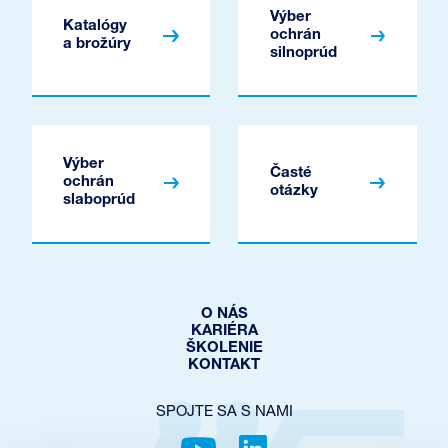
Výber
Katalógy
ochrán
a brožúry
silnoprúd
Výber
Časté
ochrán
otázky
slaboprúd
O NÁS
KARIÉRA
ŠKOLENIE
KONTAKT
SPOJTE SA S NAMI