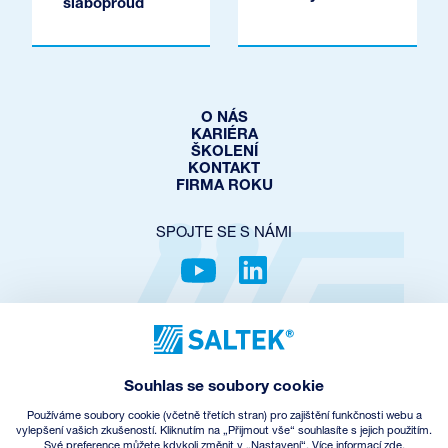
slaboproud
O NÁS
KARIÉRA
ŠKOLENÍ
KONTAKT
FIRMA ROKU
SPOJTE SE S NÁMI
OCHRANA SOUKROMÍ
COOKIES POLICY
NASTAVENÍ COOKIES
Souhlas se soubory cookie
OBCHODNÍ PODMÍNKY
ZPĚTNÝ ODBĚR EEZ
Používáme soubory cookie (včetně třetích stran) pro zajištění funkčnosti webu a
vylepšení vašich zkušeností. Kliknutím na „Přijmout vše“ souhlasíte s jejich použitím.
Své preference můžete kdykoli změnit v „Nastavení“.
Více informací zde.