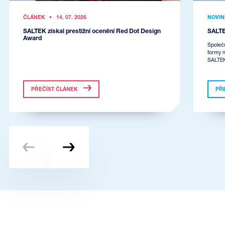
ČLÁNEK
•
14. 07. 2026
NOVIN
SALTEK získal prestižní ocenění Red Dot Design
SALTE
Award
Společn
formy 
SALTEK
PŘEČÍST ČLÁNEK
PŘ