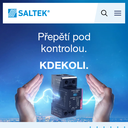
Přepětí pod
kontrolou.
KDEKOLI.