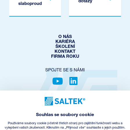
dotazy
slaboproud
O NÁS
KARIÉRA
ŠKOLENÍ
KONTAKT
FIRMA ROKU
SPOJTE SE S NÁMI
OCHRANA SOUKROMÍ
COOKIES POLICY
NASTAVENÍ COOKIES
Souhlas se soubory cookie
OBCHODNÍ PODMÍNKY
ZPĚTNÝ ODBĚR EEZ
Používáme soubory cookie (včetně třetích stran) pro zajištění funkčnosti webu a
vylepšení vašich zkušeností. Kliknutím na „Přijmout vše“ souhlasíte s jejich použitím.