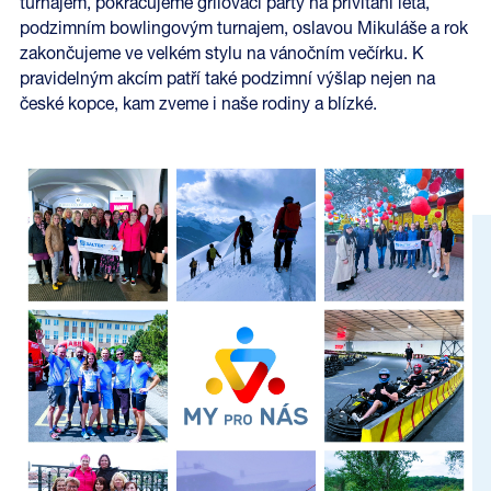
turnajem, pokračujeme grilovací party na přivítání léta,
podzimním bowlingovým turnajem, oslavou Mikuláše a rok
zakončujeme ve velkém stylu na vánočním večírku. K
pravidelným akcím patří také podzimní výšlap nejen na
české kopce, kam zveme i naše rodiny a blízké.