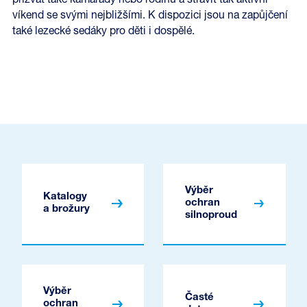
přizvat také kamarády nebo rodinu a strávit tak aktivní
víkend se svými nejbližšími. K dispozici jsou na zapůjčení
také lezecké sedáky pro děti i dospělé.
Výběr
Katalogy
ochran
a brožury
silnoproud
Výběr
Časté
ochran