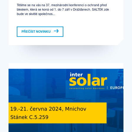
Těšíme se na vás na 37. mezinárodní konferenci o ochraně před
bleskem, která se koná od 1. do 7 září v Drážďanech. SALTEK zde
bude ve skvělé společnos...
PŘEČÍST NOVINKU