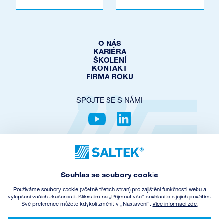
O NÁS
KARIÉRA
ŠKOLENÍ
KONTAKT
FIRMA ROKU
SPOJTE SE S NÁMI
OCHRANA SOUKROMÍ
COOKIES POLICY
NASTAVENÍ COOKIES
Souhlas se soubory cookie
OBCHODNÍ PODMÍNKY
ZPĚTNÝ ODBĚR EEZ
Používáme soubory cookie (včetně třetích stran) pro zajištění funkčnosti webu a
vylepšení vašich zkušeností. Kliknutím na „Přijmout vše“ souhlasíte s jejich použitím.
Své preference můžete kdykoli změnit v „Nastavení“.
Více informací zde.
© Copyright
2026
SALTEK a.s.