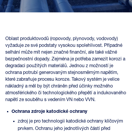
Oblast produktovodů (ropovody, plynovody, vodovody)
vyžaduje ze své podstaty vysokou spolehlivost. Případné
selhání může mít nejen značné finanční, ale také vážné
bezpečnostní dopady. Zejména je potřeba zamezit korozi a
degradaci použitých materiálů. Jednou z možností je
ochrana potrubí generovaným stejnosměrným napětím,
které zabraňuje procesu koroze. Takový systém je velice
nákladný a měl by být chráněn před účinky možného
atmosférického či technologického přepětí a indukovaného
napětí ze souběhu s vedením VN nebo VVN.
Ochrana zdroje katodické ochrany
zdroj je pro technologii katodické ochrany klíčovým
prvkem. Ochranu jeho jednotlivých částí před