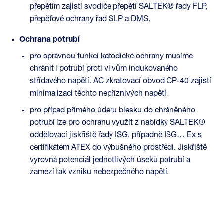
přepětím zajistí svodiče přepětí SALTEK® řady FLP,
přepěťové ochrany řad SLP a DMS.
Ochrana potrubí
pro správnou funkci katodické ochrany musíme
chránit i potrubí proti vlivům indukovaného
střídavého napětí. AC zkratovací obvod CP-40 zajistí
minimalizaci těchto nepříznivých napětí.
pro případ přímého úderu blesku do chráněného
potrubí lze pro ochranu využít z nabídky SALTEK®
oddělovací jiskřiště řady ISG, případně ISG… Ex s
certifikátem ATEX do výbušného prostředí. Jiskřiště
vyrovná potenciál jednotlivých úseků potrubí a
zamezí tak vzniku nebezpečného napětí.