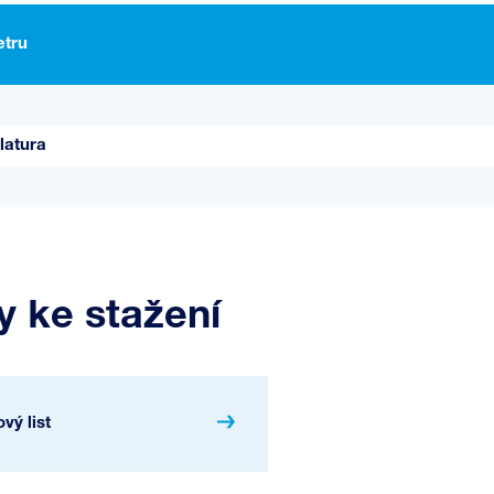
tru
latura
 ke stažení
vý list