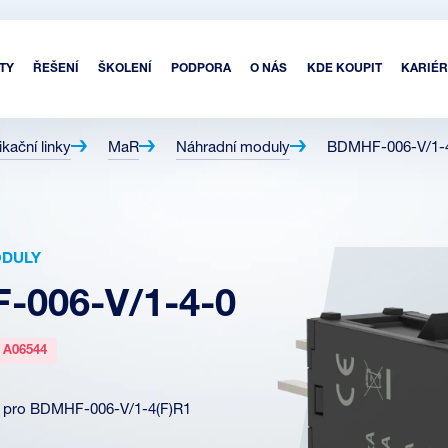
TY
ŘEŠENÍ
ŠKOLENÍ
PODPORA
O NÁS
KDE KOUPIT
KARIÉR
kační linky
MaR
Náhradní moduly
BDMHF-006-V/1-
ODULY
-006-V/1-4-0
:
A06544
l pro BDMHF-006-V/1-4(F)R1