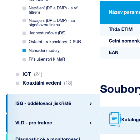
kompaktní
Napájení (DP a DMP) - s vf
Název parame
filtrem
Napájení (DP a DMP) - se
signálovou linkou
Třída ETIM
Jednostupňové (DS)
Celní nomenk
Ostatní - s konektory D-SUB
Náhradní moduly
EAN
Příslušenství k MaR
ICT
(24)
Koaxiální vedení
(18)
Soubory
ISG - oddělovací jiskřiště
Katalogo
VLD - pro trakce
Diagnostické a monitorovací