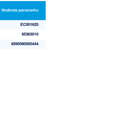
Hodnota parametru
EC001625
85363010
8595090565444