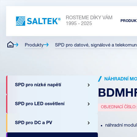
ROSTEME DÍKY VÁM
PRODUK
1995 - 2025
Produkty
SPD pro datové, signálové a telekomuni
NÁHRADNÍ M
SPD pro nízké napětí
BDMHF
SPD pro LED osvětlení
OBJEDNACÍ ČÍSLO
SPD pro DC a PV
náhradní modu