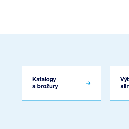
Katalogy
Vý
a brožury
si