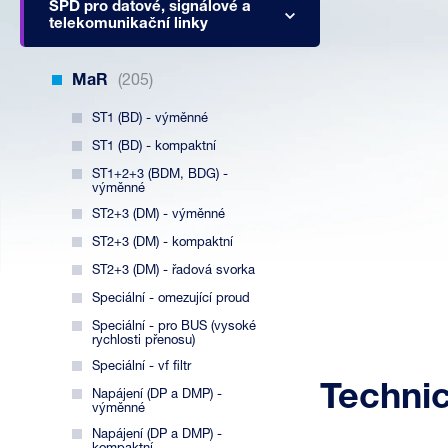
SPD pro datové, signálové a
telekomunikační linky
MaR
(205)
ST1 (BD) - výměnné
ST1 (BD) - kompaktní
ST1+2+3 (BDM, BDG) -
výměnné
ST2+3 (DM) - výměnné
ST2+3 (DM) - kompaktní
ST2+3 (DM) - řadová svorka
Speciální - omezující proud
Speciální - pro BUS (vysoké
rychlosti přenosu)
Speciální - vf filtr
Techni
Napájení (DP a DMP) -
výměnné
Napájení (DP a DMP) -