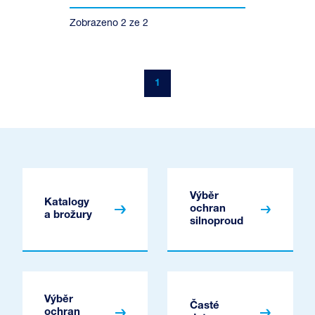
Zobrazeno
2
ze
2
1
Výběr
Katalogy
ochran
a brožury
silnoproud
Výběr
Časté
ochran