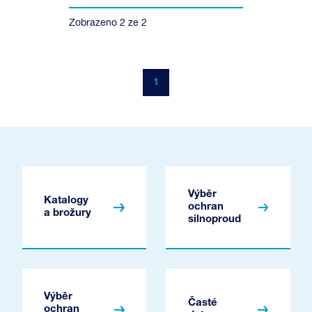
Zobrazeno
2
ze
2
1
Výběr
Katalogy
ochran
a brožury
silnoproud
Výběr
Časté
ochran