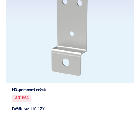
HX-pomocný držák
A01564
Držák pro HX / ZX