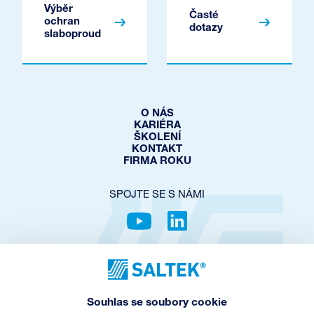
Výběr
Časté
ochran
dotazy
slaboproud
O NÁS
KARIÉRA
ŠKOLENÍ
KONTAKT
FIRMA ROKU
SPOJTE SE S NÁMI
OCHRANA SOUKROMÍ
COOKIES POLICY
NASTAVENÍ COOKIES
Souhlas se soubory cookie
OBCHODNÍ PODMÍNKY