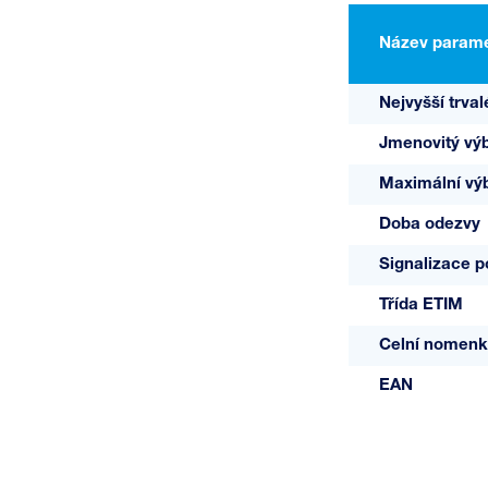
Název parame
A03692
170U V/0
Nejvyšší trval
Jmenovitý výb
Maximální výb
Doba odezvy
Signalizace 
Třída ETIM
Celní nomenk
EAN