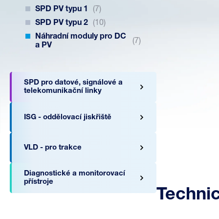
SPD PV typu 1
(7)
SPD PV typu 2
(10)
Náhradní moduly pro DC
(7)
a PV
SPD pro datové, signálové a
telekomunikační linky
ISG - oddělovací jiskřiště
VLD - pro trakce
Diagnostické a monitorovací
přístroje
Techni