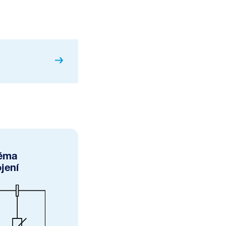
éma
jení