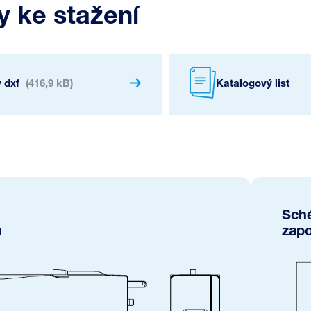
 ke stažení
 dxf
(416,9 kB)
Katalogový list
Sch
u
zapo