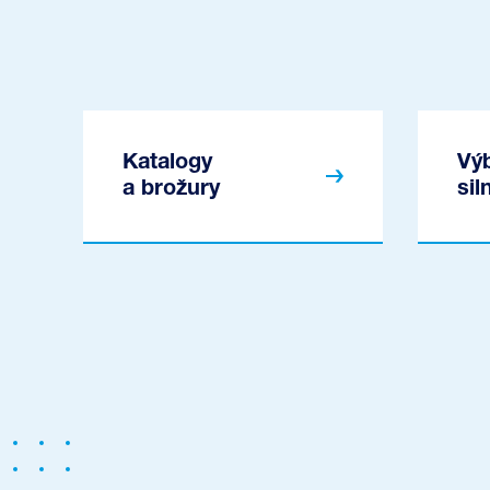
Katalogy
Vý
a brožury
si