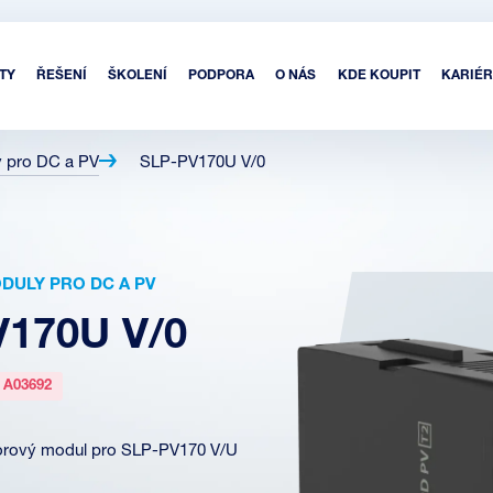
TY
ŘEŠENÍ
ŠKOLENÍ
PODPORA
O NÁS
KDE KOUPIT
KARIÉR
y pro DC a PV
SLP-PV170U V/0
DULY PRO DC A PV
170U V/0
:
A03692
torový modul pro SLP-PV170 V/U