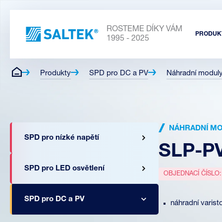
ROSTEME DÍKY VÁM
PRODUK
1995 - 2025
Produkty
SPD pro DC a PV
Náhradní modul
NÁHRADNÍ MO
SPD pro nízké napětí
SLP-PV
SPD pro LED osvětlení
OBJEDNACÍ ČÍSLO
SPD pro DC a PV
náhradní varis