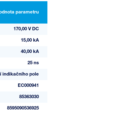
odnota parametru
170,00 V DC
15,00 kA
40,00 kA
25 ns
 indikačního pole
EC000941
85363030
8595090536925