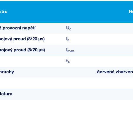
tru
H
é provozní napětí
U
c
ojový proud (8/20 µs)
I
n
ojový proud (8/20 µs)
I
max
t
a
poruchy
červené zbarvení
latura