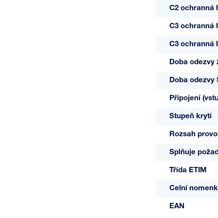
C2 ochranná h
C3 ochranná h
C3 ochranná h
Doba odezvy 
Doba odezvy
Připojení (vst
Stupeň krytí
Rozsah provoz
Splňuje poža
Třída ETIM
Celní nomenk
EAN