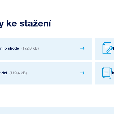
 ke stažení
ení o shodě
(172,8 kB)
 dxf
(119,4 kB)
K