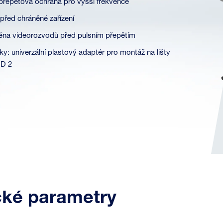
řepěťová ochrana pro vyšší frekvence
 před chráněné zařízení
éna videorozvodů před pulsním přepětím
: univerzální plastový adaptér pro montáž na lišty
ND 2
cké parametry