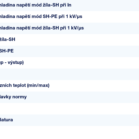
ladina napětí mód žíla-SH při In
ladina napětí mód SH-PE při 1 kV/µs
ladina napětí mód žíla-SH při 1 kV/µs
žíla-SH
 SH-PE
up - výstup)
ních teplot (min/max)
davky normy
latura