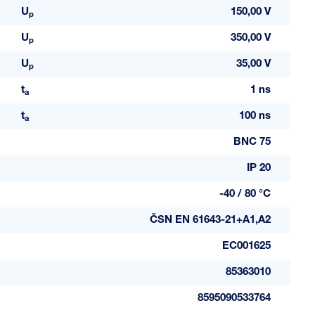
U
150,00 V
p
U
350,00 V
p
U
35,00 V
p
t
1 ns
a
t
100 ns
a
BNC 75
IP 20
-40 / 80 °C
ČSN EN 61643-21+A1,A2
EC001625
85363010
8595090533764