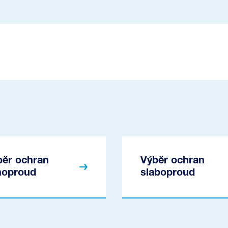
běr ochran
Výběr ochran
lnoproud
slaboproud