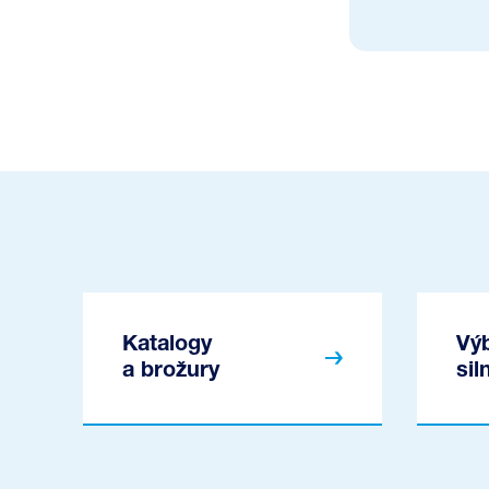
Katalogy
Vý
a brožury
si