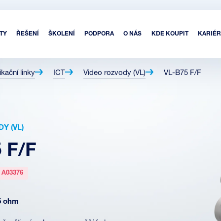
TY
ŘEŠENÍ
ŠKOLENÍ
PODPORA
O NÁS
KDE KOUPIT
KARIÉR
kační linky
ICT
Video rozvody (VL)
VL-B75 F/F
Y (VL)
 F/F
:
A03376
5 ohm