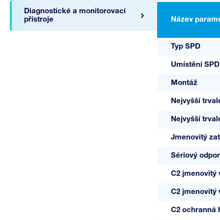
Diagnostické a monitorovací
přístroje
Název parame
Typ SPD
Umístění SPD
Montáž
A03376
B75 F/F
Nejvyšší trval
Nejvyšší trval
Jmenovitý zat
Sériový odpor
C2 jmenovitý 
C2 jmenovitý 
C2 ochranná h