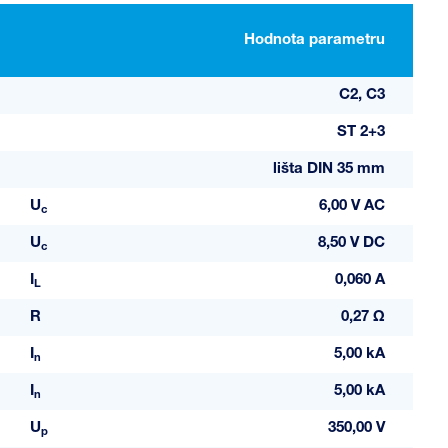
Hodnota parametru
C2, C3
ST 2+3
lišta DIN 35 mm
U
6,00 V AC
c
U
8,50 V DC
c
I
0,060 A
L
R
0,27 Ω
I
5,00 kA
n
I
5,00 kA
n
U
350,00 V
p