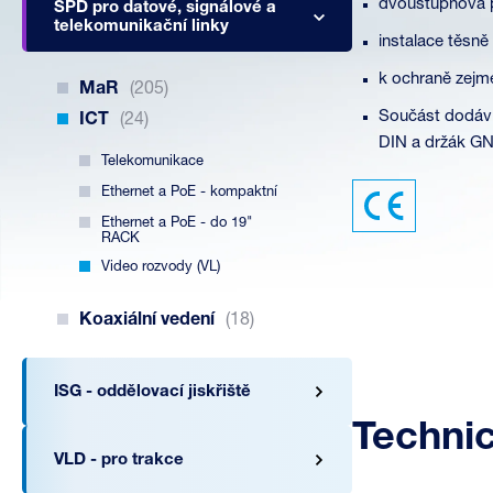
dvoustupňová p
SPD pro datové, signálové a
telekomunikační linky
instalace těsně
k ochraně zejm
MaR
(205)
Součást dodávky
ICT
(24)
DIN a držák G
Telekomunikace
Ethernet a PoE - kompaktní
Ethernet a PoE - do 19"
RACK
Video rozvody (VL)
Koaxiální vedení
(18)
ISG - oddělovací jiskřiště
Techni
VLD - pro trakce