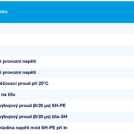
tru
é provozní napětí
é provozní napětí
ěžovací proud při 25°C
 na žílu
výbojový proud (8/20 µs) SH-PE
výbojový proud (8/20 µs) žíla-SH
ladina napětí mód SH-PE při In