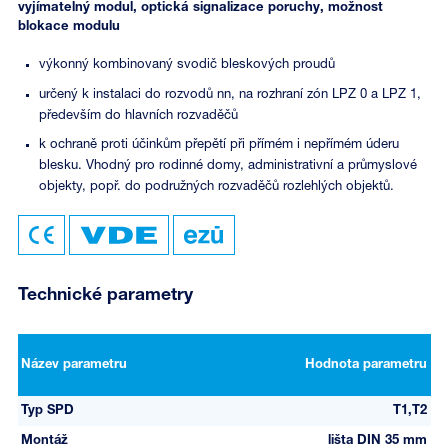
vyjímatelný modul, optická signalizace poruchy, možnost
blokace modulu
výkonný kombinovaný svodič bleskových proudů
určený k instalaci do rozvodů nn, na rozhraní zón LPZ 0 a LPZ 1,
především do hlavních rozvaděčů
k ochraně proti účinkům přepětí při přímém i nepřímém úderu
blesku. Vhodný pro rodinné domy, administrativní a průmyslové
objekty, popř. do podružných rozvaděčů rozlehlých objektů.
Technické parametry
Název parametru
Hodnota parametru
Typ SPD
T1,T2
Montáž
lišta DIN 35 mm