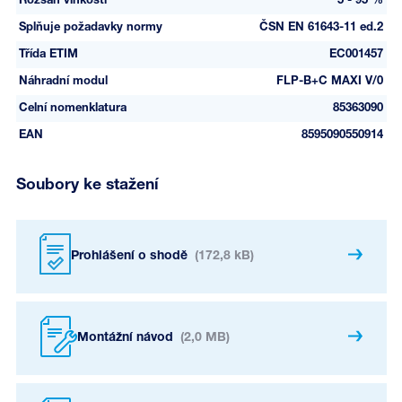
Rozsah vlhkosti
5 - 95 %
Splňuje požadavky normy
ČSN EN 61643-11 ed.2
Třída ETIM
EC001457
Náhradní modul
FLP-B+C MAXI V/0
Celní nomenklatura
85363090
EAN
8595090550914
Soubory ke stažení
Prohlášení o shodě
(172,8 kB)
Montážní návod
(2,0 MB)