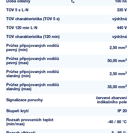
Doba odezvy
t
100 ns
a
TOV 5 s L-N
335 V
TOV charakteristika (TOV 5 s)
výdržná
TOV 120 min L-N
440 V
TOV charakteristika (120 min)
výdržná
Průřez připojovaných vodičů
2
2,50 mm
pevný (min)
Průřez připojovaných vodičů
2
50,00 mm
pevný (max)
Průřez připojovaných vodičů
2
2,50 mm
slaněný (min)
Průřez připojovaných vodičů
2
35,00 mm
slaněný (max)
červené zbarvení
Signalizace poruchy
indikačního pole
Stupeň krytí
IP 20
Rozsah provozních teplot
-40 / 80 °C
(min/max)