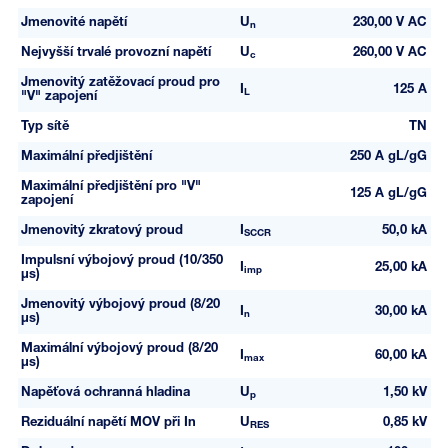
Jmenovité napětí
U
230,00 V AC
n
Nejvyšší trvalé provozní napětí
U
260,00 V AC
c
Jmenovitý zatěžovací proud pro
I
125 A
L
"V" zapojení
Typ sítě
TN
Maximální předjištění
250 A gL/gG
Maximální předjištění pro "V"
125 A gL/gG
zapojení
Jmenovitý zkratový proud
I
50,0 kA
SCCR
Impulsní výbojový proud (10/350
I
25,00 kA
imp
µs)
Jmenovitý výbojový proud (8/20
I
30,00 kA
n
µs)
Maximální výbojový proud (8/20
I
60,00 kA
max
µs)
Napěťová ochranná hladina
U
1,50 kV
p
Reziduální napětí MOV při In
U
0,85 kV
RES