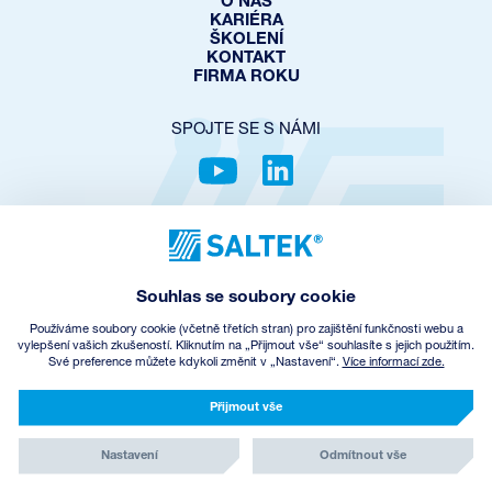
O NÁS
KARIÉRA
ŠKOLENÍ
KONTAKT
FIRMA ROKU
SPOJTE SE S NÁMI
OCHRANA SOUKROMÍ
COOKIES POLICY
NASTAVENÍ COOKIES
Souhlas se soubory cookie
OBCHODNÍ PODMÍNKY
ZPĚTNÝ ODBĚR EEZ
Používáme soubory cookie (včetně třetích stran) pro zajištění funkčnosti webu a
vylepšení vašich zkušeností. Kliknutím na „Přijmout vše“ souhlasíte s jejich použitím.
Své preference můžete kdykoli změnit v „Nastavení“.
Více informací zde.
© Copyright
2026
SALTEK a.s.
CREATED BY INCUBE
Přijmout vše
Nastavení
Odmítnout vše