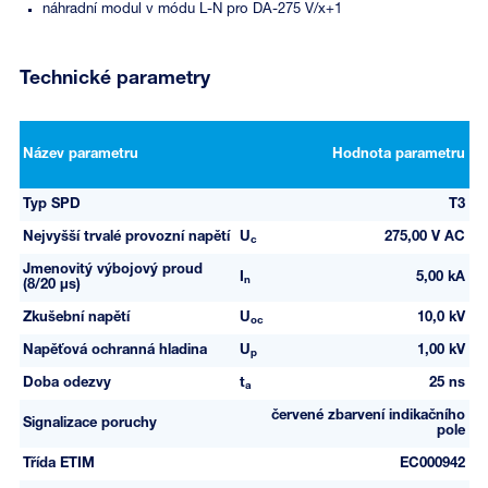
náhradní modul v módu L-N pro DA-275 V/x+1
Technické parametry
Název parametru
Hodnota parametru
Typ SPD
T3
Nejvyšší trvalé provozní napětí
U
275,00 V AC
c
Jmenovitý výbojový proud
I
5,00 kA
n
(8/20 µs)
Zkušební napětí
U
10,0 kV
oc
Napěťová ochranná hladina
U
1,00 kV
p
Doba odezvy
t
25 ns
a
červené zbarvení indikačního
Signalizace poruchy
pole
Třída ETIM
EC000942