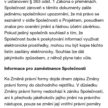
v ustanovení § 363 odst. 1 Zákona o přeměnách.
Společnost zároveň s těmito dokumenty zašle
jedinému společníkovi upozornění, že má právo se
seznámit v sídle Společnosti s Projektem, posudkem
znalce pro ocenění jmění a řádnou účetní závěrkou.
Pokud jediný společník souhlasil s tím, že
Společnost bude k poskytování informací využívat
elektronické prostředky, mohou mu být kopie těchto
listin zasílány elektronicky. Souhlas lze dát
jakýmkoliv způsobem, z něhož plyne tato vůle.
Informace pro zaměstnance Společnosti
Ke Změně právní formy dojde dnem zápisu Změny
právní formy do obchodního rejstříku. V důsledku
Změny právní formy nedochází k zániku Společnosti,
ani k přechodu jakéhokoliv jejího jmění na právního
nástupce, pouze se změní její vnitřní právní poměry