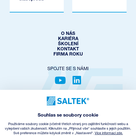
O NÁS
KARIÉRA
ŠKOLENÍ
KONTAKT
FIRMA ROKU
SPOJTE SE S NÁMI
OCHRANA SOUKROMÍ
COOKIES POLICY
NASTAVENÍ COOKIES
Souhlas se soubory cookie
OBCHODNÍ PODMÍNKY
ZPĚTNÝ ODBĚR EEZ
Používáme soubory cookie (včetně třetích stran) pro zajištění funkčnosti webu a
vylepšení vašich zkušeností. Kliknutím na „Přijmout vše“ souhlasíte s jejich použitím.
Své preference můžete kdykoli změnit v „Nastavení“.
Více informací zde.