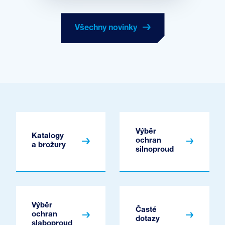
Všechny novinky
Výběr
Katalogy
ochran
a brožury
silnoproud
Výběr
Časté
ochran
dotazy
slaboproud