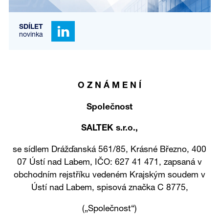
SDÍLET
novinka
O Z N Á M E N Í
Společnost
SALTEK s.r.o.,
se sídlem Drážďanská 561/85, Krásné Březno, 400
07 Ústí nad Labem, IČO: 627 41 471, zapsaná v
obchodním rejstříku vedeném Krajským soudem v
Ústí nad Labem, spisová značka C 8775,
(„Společnost“)