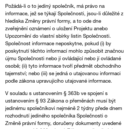
Požádá-li o to jediný společník, má právo na
informace, jež se týkají Společnosti, jsou-li důležité z
hlediska Změny právní formy, a to ode dne
zveřejnění oznámení o uložení Projektu anebo
Upozornění do vlastní sbírky listin Společnosti.
Společnost informace neposkytne, pokud (i) by
poskytnutí těchto informací mohlo způsobit značnou
újmu Společnosti nebo jí ovládající nebo jí ovládané
osobě; (ii) tyto informace tvoří předmět obchodního
tajemství; nebo (iii) se jedná o utajovanou informaci
podle zákona upravujícího utajované informace.
V souladu s ustanovením § 363b ve spojení s
ustanovením § 93 Zákona o přeměnách musí být
jedinému společníkovi nejméně 2 týdny přede dnem
rozhodnutí jediného společníka Společnosti o
Změně právní formy, doručeny dokumenty uvedené