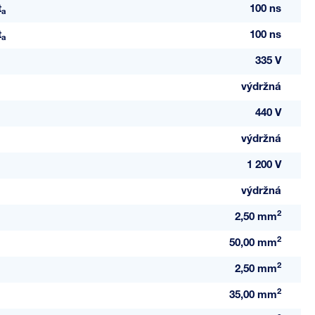
t
100 ns
a
t
100 ns
a
335 V
výdržná
440 V
výdržná
1 200 V
výdržná
2
2,50 mm
2
50,00 mm
2
2,50 mm
2
35,00 mm