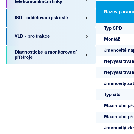
telekomunikační linky
Název parame
ISG - oddělovací jiskřiště
Typ SPD
VLD - pro trakce
Montáž
Jmenovité na
Diagnostické a monitorovací
přístroje
Nejvyšší trval
Nejvyšší trva
Jmenovitý zat
Typ sítě
A03783
Maximální pře
+C MAXI
Maximální pře
/1+1
Jmenovitý zk