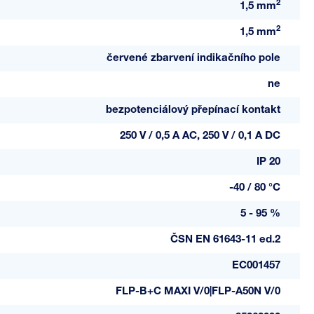
2
1,5 mm
2
1,5 mm
červené zbarvení indikačního pole
ne
bezpotenciálový přepínací kontakt
250 V / 0,5 A AC, 250 V / 0,1 A DC
IP 20
-40 / 80 °C
5 - 95 %
ČSN EN 61643-11 ed.2
EC001457
FLP-B+C MAXI V/0|FLP-A50N V/0