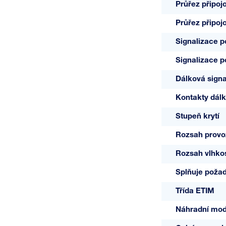
Průřez připoj
Průřez připoj
Signalizace 
Signalizace 
Dálková signa
Kontakty dálk
Stupeň krytí
Rozsah provoz
Rozsah vlhkos
Splňuje poža
Třída ETIM
Náhradní mod