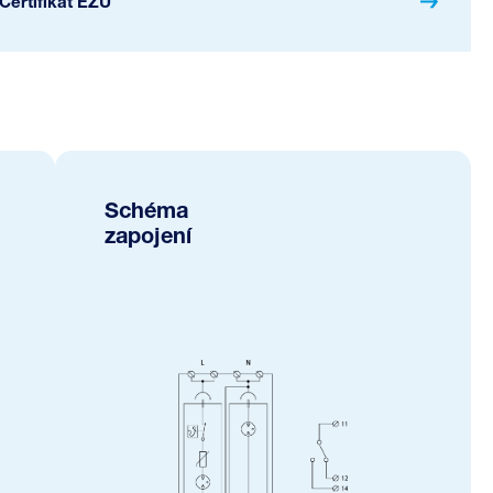
Certifikát EZÚ
Schéma
zapojení