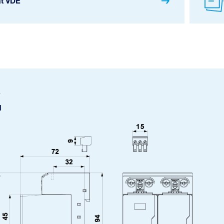
át VDE
u