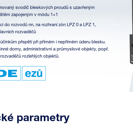
novaný svodič bleskových proudů s uzavřeným
řištěm zapojeným v módu 1+1
aci do rozvodů nn, na rozhraní zón LPZ 0 a LPZ 1,
lavních rozvaděčů
 účinkům přepětí při přímém i nepřímém úderu blesku.
nné domy, administrativní a průmyslové objekty, popř.
rozvaděčů rozlehlých objektů.
cké parametry