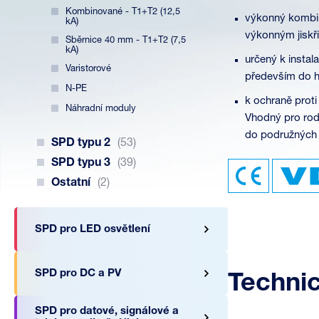
Kombinované - T1+T2 (12,5
výkonný kombi
kA)
výkonným jisk
Sběrnice 40 mm - T1+T2 (7,5
kA)
určený k instal
Varistorové
především do h
N-PE
k ochraně proti
Náhradní moduly
Vhodný pro rodi
do podružných 
SPD typu 2
(53)
SPD typu 3
(39)
Ostatní
(2)
SPD pro LED osvětlení
SPD pro DC a PV
Techni
SPD pro datové, signálové a