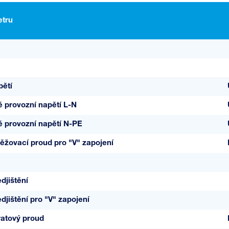
tru
pětí
é provozní napětí L-N
lé provozní napětí N-PE
ěžovací proud pro "V" zapojení
djištění
djištění pro "V" zapojení
ratový proud