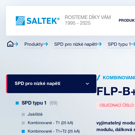
ROSTEME DÍKY VÁM
PRODUK
1995 - 2025
Produkty
SPD pro nízké napětí
SPD typu 1
KOMBINOVANÉ 
SPD pro nízké napětí
FLP-B
SPD typu 1
(69)
OBJEDNACÍ ČÍSLO
Jiskřiště
Kombinované - T1 (25 kA)
vyjímatelný modul
modulu, dálková 
Kombinované - T1+T2 (25 kA)