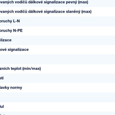
ovaných vodičů dálkové signalizace pevný (max)
ovaných vodičů dálkové signalizace slaněný (max)
poruchy L-N
poruchy N-PE
lizace
ové signalizace
ních teplot (min/max)
ti
davky normy
ul