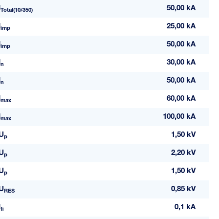
I
50,00 kA
Total(10/350)
I
25,00 kA
imp
I
50,00 kA
imp
I
30,00 kA
n
I
50,00 kA
n
I
60,00 kA
max
I
100,00 kA
max
U
1,50 kV
p
U
2,20 kV
p
U
1,50 kV
p
U
0,85 kV
RES
I
0,1 kA
fi