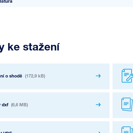
latura
 ke stažení
ení o shodě
(172,9 kB)
 dxf
(6,6 MB)