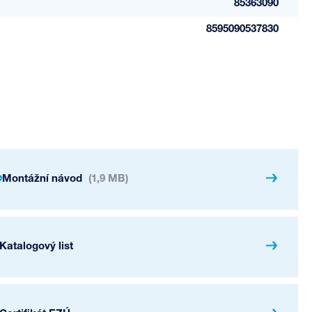
85363090
8595090537830
Montážní návod
(1,9 MB)
Katalogový list