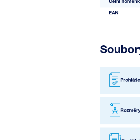
Celní nomenk
EAN
Soubory
Prohláš
Rozměry