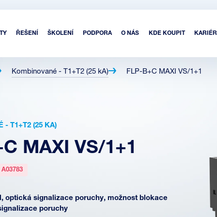
TY
ŘEŠENÍ
ŠKOLENÍ
PODPORA
O NÁS
KDE KOUPIT
KARIÉR
Kombinované - T1+T2 (25 kA)
FLP-B+C MAXI VS/1+1
- T1+T2 (25 KA)
+C MAXI VS/1+1
:
A03783
, optická signalizace poruchy, možnost blokace
signalizace poruchy