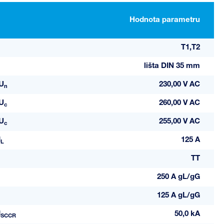
Hodnota parametru
T1,T2
lišta DIN 35 mm
U
230,00 V AC
n
U
260,00 V AC
c
U
255,00 V AC
c
I
125 A
L
TT
250 A gL/gG
125 A gL/gG
I
50,0 kA
SCCR