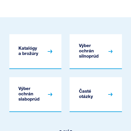
Výber
Katalógy
ochrán
a brožúry
silnoprúd
Výber
Časté
ochrán
otázky
slaboprúd