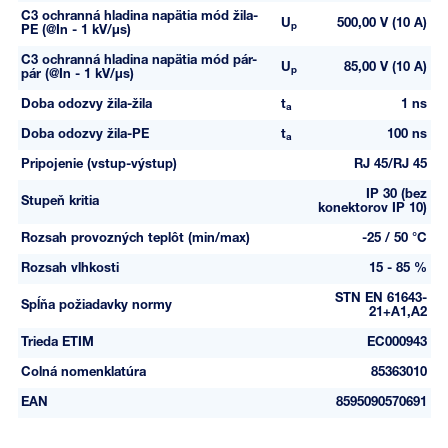
C3 ochranná hladina napätia mód žila-
U
500,00 V (10 A)
p
PE (@In - 1 kV/µs)
C3 ochranná hladina napätia mód pár-
U
85,00 V (10 A)
p
pár (@In - 1 kV/µs)
Doba odozvy žila-žila
t
1 ns
a
Doba odozvy žila-PE
t
100 ns
a
Pripojenie (vstup-výstup)
RJ 45/RJ 45
IP 30 (bez
Stupeň kritia
konektorov IP 10)
Rozsah provozných teplôt (min/max)
-25 / 50 °C
Rozsah vlhkosti
15 - 85 %
STN EN 61643-
Spĺňa požiadavky normy
21+A1,A2
Trieda ETIM
EC000943
Colná nomenklatúra
85363010
EAN
8595090570691