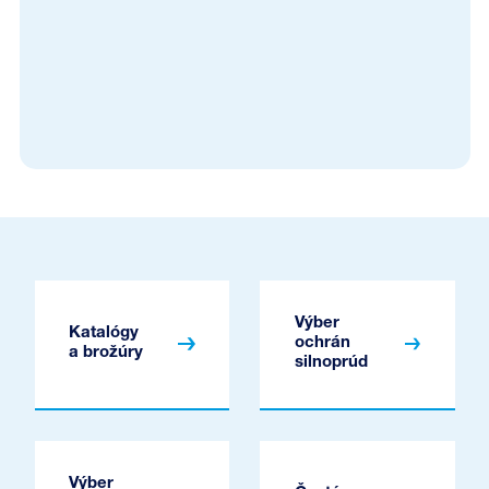
Výber
Katalógy
ochrán
a brožúry
silnoprúd
Výber