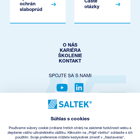
Časté
ochrán
otázky
slaboprúd
O NÁS
KARIÉRA
ŠKOLENIE
KONTAKT
SPOJTE SA S NAMI
OCHRANA SÚKROMIA
COOKIES POLICY
Súhlas s cookies
NASTAVENIE COOKIES
OBCHODNÉ PODMIENKY
Používame súbory cookie (vrátane tretích strán) na zaistenie funkčnosti webu a
SPÄTNÝ ODBER EEZ
zlepšenie vášho užívateľského zážitku. Kliknutím na „Prijať všetko“ súhlasíte s ich
použitím. Svoje preferencie môžete kedykoľvek zmeniť v „Nastavenia“.