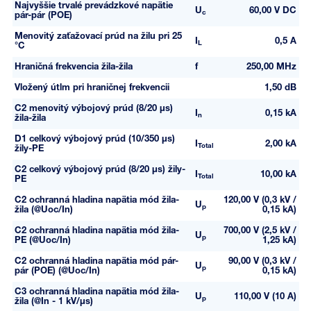
Najvyššie trvalé prevádzkové napätie
U
60,00 V DC
c
pár-pár (POE)
Menovitý zaťažovací prúd na žilu pri 25
I
0,5 A
L
°C
Hraničná frekvencia žila-žila
f
250,00 MHz
Vložený útlm pri hraničnej frekvencii
1,50 dB
C2 menovitý výbojový prúd (8/20 µs)
I
0,15 kA
n
žila-žila
D1 celkový výbojový prúd (10/350 µs)
I
2,00 kA
Total
žily-PE
C2 celkový výbojový prúd (8/20 µs) žily-
I
10,00 kA
Total
PE
C2 ochranná hladina napätia mód žila-
120,00 V (0,3 kV /
U
p
žila (@Uoc/In)
0,15 kA)
C2 ochranná hladina napätia mód žila-
700,00 V (2,5 kV /
U
p
PE (@Uoc/In)
1,25 kA)
C2 ochranná hladina napätia mód pár-
90,00 V (0,3 kV /
U
p
pár (POE) (@Uoc/In)
0,15 kA)
C3 ochranná hladina napätia mód žila-
U
110,00 V (10 A)
p
žila (@In - 1 kV/µs)