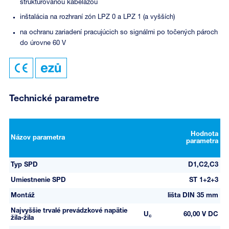
štruktúrovanou kabelážou
inštalácia na rozhraní zón LPZ 0 a LPZ 1 (a vyšších)
na ochranu zariadení pracujúcich so signálmi po točených pároch
do úrovne 60 V
Technické parametre
Hodnota
Názov parametra
parametra
Typ SPD
D1,C2,C3
Umiestnenie SPD
ST 1+2+3
Montáž
lišta DIN 35 mm
Najvyššie trvalé prevádzkové napätie
U
60,00 V DC
c
žila-žila