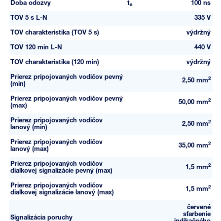
Doba odozvy
t
100 ns
a
TOV 5 s L-N
335 V
TOV charakteristika (TOV 5 s)
výdržný
TOV 120 min L-N
440 V
TOV charakteristika (120 min)
výdržný
Prierez pripojovaných vodičov pevný
2
2,50 mm
(min)
Prierez pripojovaných vodičov pevný
2
50,00 mm
(max)
Prierez pripojovaných vodičov
2
2,50 mm
lanový (min)
Prierez pripojovaných vodičov
2
35,00 mm
lanový (max)
Prierez pripojovaných vodičov
2
1,5 mm
diaľkovej signalizácie pevný (max)
Prierez pripojovaných vodičov
2
1,5 mm
diaľkovej signalizácie lanový (max)
červené
sfarbenie
Signalizácia poruchy