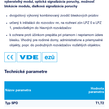
vyberateľný modul, optická signalizácia poruchy, možnosť
blokácie modulu, diaľková signalizácia poruchy
dvojpólový výkonný kombinovaný zvodič bleskových prúdov
určený k inštalácii do rozvodov nn, na rozhraní zón LPZ 0 a LPZ
1, predovšetkým do hlavných rozvádzačov
k ochrane proti účinkom prepätia pri priamom i nepriamom údere
blesku. Vhodný pre rodinné domy, administrativne a priemyselné
objekty, popr. do podružných rozvádzačov rozľahlých objektov.
Technické parametre
Hodnota
Názov parametra
parametra
Typ SPD
T1,T2