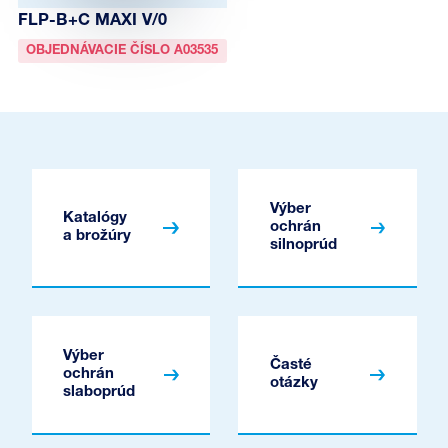
FLP-B+C MAXI V/0
OBJEDNÁVACIE ČÍSLO A03535
Výber
Katalógy
ochrán
a brožúry
silnoprúd
Výber
Časté
ochrán
otázky
slaboprúd