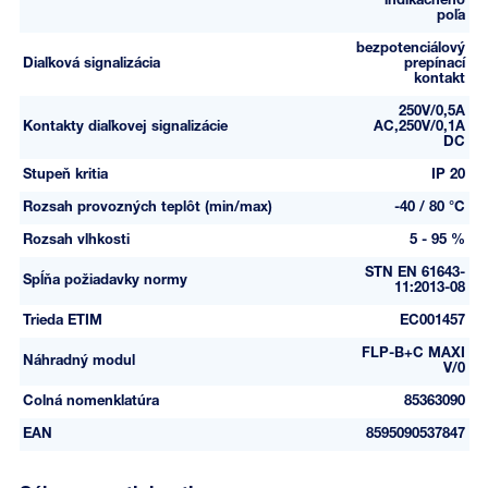
indikačného
poľa
bezpotenciálový
Diaľková signalizácia
prepínací
kontakt
250V/0,5A
Kontakty diaľkovej signalizácie
AC,250V/0,1A
DC
Stupeň kritia
IP 20
Rozsah provozných teplôt (min/max)
-40 / 80 °C
Rozsah vlhkosti
5 - 95 %
STN EN 61643-
Spĺňa požiadavky normy
11:2013-08
Trieda ETIM
EC001457
FLP-B+C MAXI
Náhradný modul
V/0
Colná nomenklatúra
85363090
EAN
8595090537847