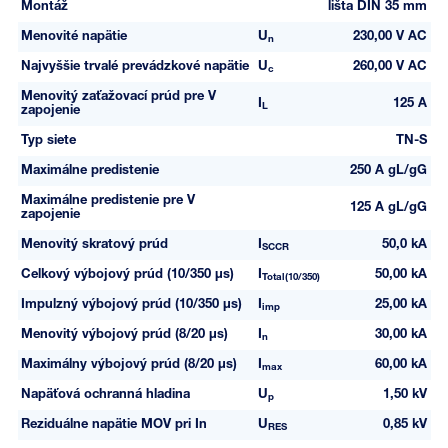
Montáž
lišta DIN 35 mm
Menovité napätie
U
230,00 V AC
n
Najvyššie trvalé prevádzkové napätie
U
260,00 V AC
c
Menovitý zaťažovací prúd pre V
I
125 A
L
zapojenie
Typ siete
TN-S
Maximálne predistenie
250 A gL/gG
Maximálne predistenie pre V
125 A gL/gG
zapojenie
Menovitý skratový prúd
I
50,0 kA
SCCR
Celkový výbojový prúd (10/350 µs)
I
50,00 kA
Total(10/350)
Impulzný výbojový prúd (10/350 µs)
I
25,00 kA
imp
Menovitý výbojový prúd (8/20 µs)
I
30,00 kA
n
Maximálny výbojový prúd (8/20 µs)
I
60,00 kA
max
Napäťová ochranná hladina
U
1,50 kV
p
Reziduálne napätie MOV pri In
U
0,85 kV
RES