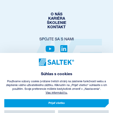
O NÁS
KARIÉRA
ŠKOLENIE
KONTAKT
SPOJTE SA S NAMI
OCHRANA SÚKROMIA
COOKIES POLICY
Súhlas s cookies
NASTAVENIE COOKIES
OBCHODNÉ PODMIENKY
Používame súbory cookie (vrátane tretích strán) na zaistenie funkčnosti webu a
SPÄTNÝ ODBER EEZ
zlepšenie vášho užívateľského zážitku. Kliknutím na „Prijať všetko“ súhlasíte s ich
použitím. Svoje preferencie môžete kedykoľvek zmeniť v „Nastavenia“.
Viac informácií tu.
© Copyright
2026
SALTEK a.s.
CREATED BY INCUBE
Prijať všetko