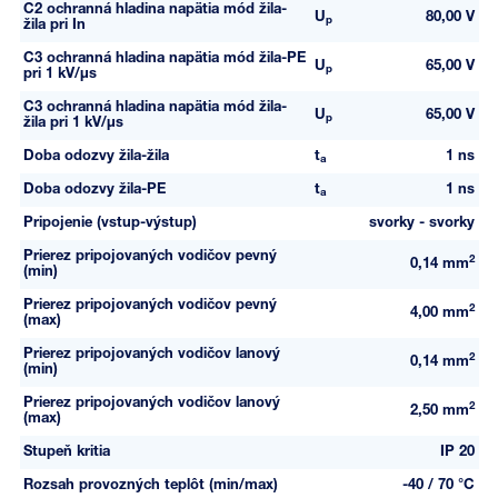
C2 ochranná hladina napätia mód žila-
U
80,00 V
p
žila pri In
C3 ochranná hladina napätia mód žila-PE
U
65,00 V
p
pri 1 kV/µs
C3 ochranná hladina napätia mód žila-
U
65,00 V
p
žila pri 1 kV/µs
Doba odozvy žila-žila
t
1 ns
a
Doba odozvy žila-PE
t
1 ns
a
Pripojenie (vstup-výstup)
svorky - svorky
Prierez pripojovaných vodičov pevný
2
0,14 mm
(min)
Prierez pripojovaných vodičov pevný
2
4,00 mm
(max)
Prierez pripojovaných vodičov lanový
2
0,14 mm
(min)
Prierez pripojovaných vodičov lanový
2
2,50 mm
(max)
Stupeň kritia
IP 20
Rozsah provozných teplôt (min/max)
-40 / 70 °C