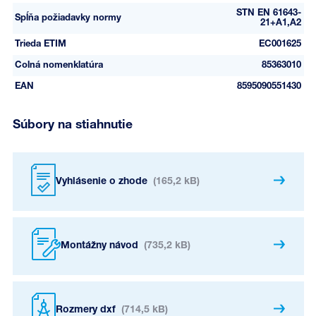
STN EN 61643-
Spĺňa požiadavky normy
21+A1,A2
Trieda ETIM
EC001625
Colná nomenklatúra
85363010
EAN
8595090551430
Súbory na stiahnutie
Vyhlásenie o zhode
(165,2 kB)
Montážny návod
(735,2 kB)
Rozmery dxf
(714,5 kB)