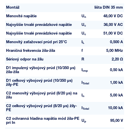
Montáž
lišta DIN 35 mm
Menovité napätie
U
48,00 V DC
n
Najvyššie trvalé prevádzkové napätie
U
36,00 V AC
c
Najvyššie trvalé prevádzkové napätie
U
51,00 V DC
c
Menovitý zaťažovací prúd pri 25°C
I
0,500 A
L
Hraničná frekvencia žila-žila
f
5,00 MHz
Sériový odpor na žilu
R
2,20 Ω
D1 impulzný výbojový prúd (10/350 µs)
I
0,50 kA
imp
žila-žila
D1 celkový výbojový prúd (10/350 µs)
I
1,00 kA
Total
žily-PE
C2 menovitý výbojový prúd (8/20 µs) na
I
5,00 kA
n
žilu
C2 celkový výbojový prúd (8/20 µs) žily-
I
10,00 kA
Total
PE
C2 ochranná hladina napätia mód žila-PE
U
95,00 V
p
pri In