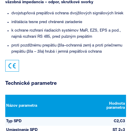
väzobná impedancia – odpor, skrutkové svorky
dvojstupňová prepäťová ochrana dvojžilových signálových liniek
inštalácia tesne pred chránené zariadenie
k ochrane rozhraní riadiacích systémov MaR, EZS, EPS a pod.,
najmä rozhraní RS 485, pred pulzným prepätím
proti pozdlžnému prepätiu (žíla–ochranná zem) a proti priečnemu
prepätiu (žíla – žíla) hrubá i jemná prepäťová ochrana
Technické parametre
Hodnota
Názov parametra
parametra
Typ SPD
C2,C3
Umiestnenie SPD
ST 2+3