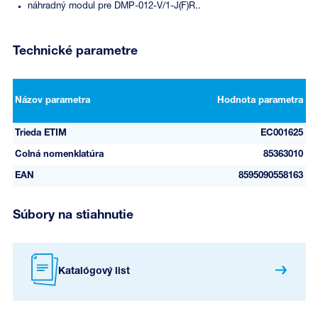
náhradný modul pre DMP-012-V/1-J(F)R..
Technické parametre
Názov parametra
Hodnota parametra
Trieda ETIM
EC001625
Colná nomenklatúra
85363010
EAN
8595090558163
Súbory na stiahnutie
Katalógový list