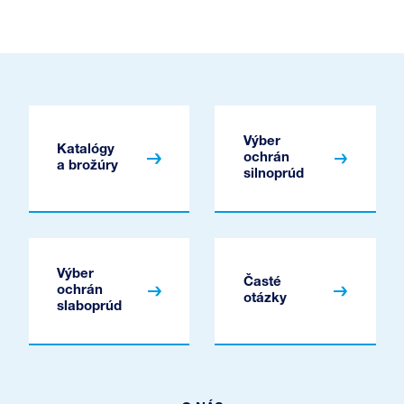
Výber
Katalógy
ochrán
a brožúry
silnoprúd
Výber
Časté
ochrán
otázky
slaboprúd