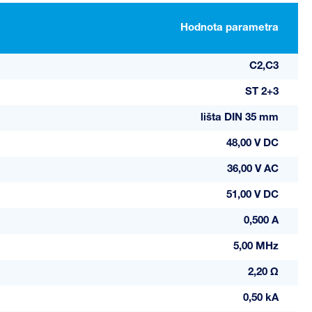
Hodnota parametra
C2,C3
ST 2+3
lišta DIN 35 mm
48,00 V DC
36,00 V AC
51,00 V DC
0,500 A
5,00 MHz
2,20 Ω
0,50 kA