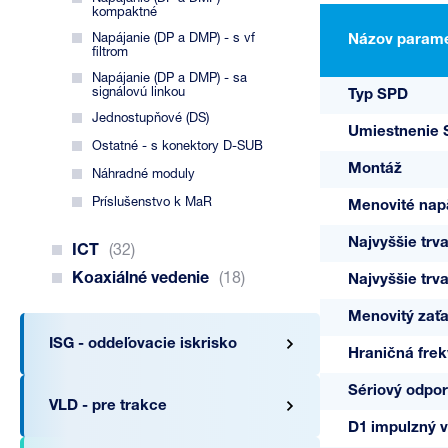
kompaktné
Napájanie (DP a DMP) - s vf
Názov parame
filtrom
Napájanie (DP a DMP) - sa
signálovú linkou
Typ SPD
Jednostupňové (DS)
Umiestnenie
Ostatné - s konektory D-SUB
Montáž
Náhradné moduly
Príslušenstvo k MaR
Menovité nap
Najvyššie trv
ICT
(32)
Koaxiálné vedenie
(18)
Najvyššie trv
Menovitý zaťa
ISG - oddeľovacie iskrisko
Hraničná frekv
Sériový odpor
VLD - pre trakce
D1 impulzný vý