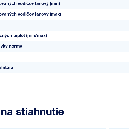
jovaných vodičov lanový (min)
jovaných vodičov lanový (max)
zných teplôt (min/max)
avky normy
latúra
na stiahnutie