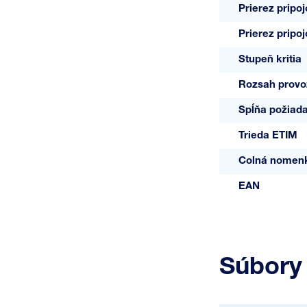
Prierez pripo
Prierez pripo
Stupeň kritia
Rozsah provo
Spĺňa požiad
Trieda ETIM
Colná nomenk
EAN
Súbory 