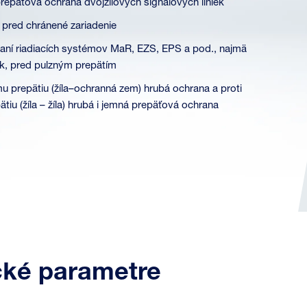
repäťová ochrana dvojžilových signálových liniek
e pred chránené zariadenie
raní riadiacích systémov MaR, EZS, EPS a pod., najmä
ek, pred pulzným prepätím
u prepätiu (žíla–ochranná zem) hrubá ochrana a proti
tiu (žíla – žíla) hrubá i jemná prepäťová ochrana
cké parametre