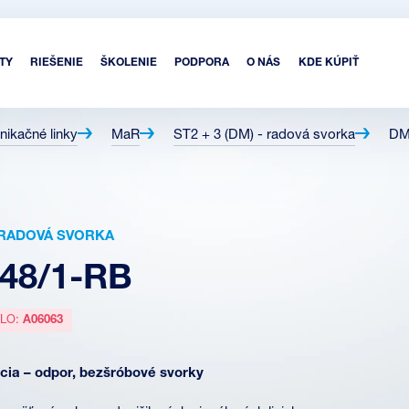
TY
RIEŠENIE
ŠKOLENIE
PODPORA
O NÁS
KDE KÚPIŤ
nikačné linky
MaR
ST2 + 3 (DM) - radová svorka
DM
 - RADOVÁ SVORKA
48/1-RB
SLO:
A06063
ia – odpor, bezšróbové svorky