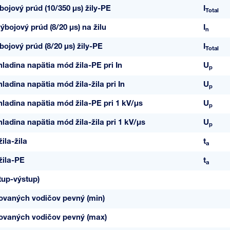
bojový prúd (10/350 µs) žily-PE
I
Total
bojový prúd (8/20 µs) na žilu
I
n
ojový prúd (8/20 µs) žily-PE
I
Total
ladina napätia mód žila-PE pri In
U
p
ladina napätia mód žila-žila pri In
U
p
ladina napätia mód žila-PE pri 1 kV/µs
U
p
ladina napätia mód žila-žila pri 1 kV/µs
U
p
ila-žila
t
a
žila-PE
t
a
tup-výstup)
jovaných vodičov pevný (min)
jovaných vodičov pevný (max)