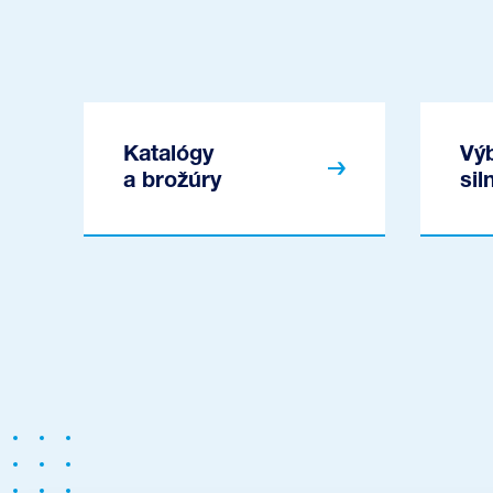
Katalógy
Vý
a brožúry
sil