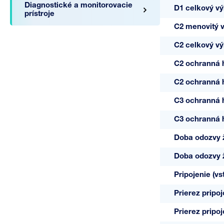
Diagnostické a monitorovacie
D1 celkový vý
prístroje
C2 menovitý vý
C2 celkový výb
C2 ochranná h
A06063
C2 ochranná h
48/1-RB
C3 ochranná h
C3 ochranná h
Doba odozvy ž
Doba odozvy 
Pripojenie (vs
Prierez pripo
Prierez pripo