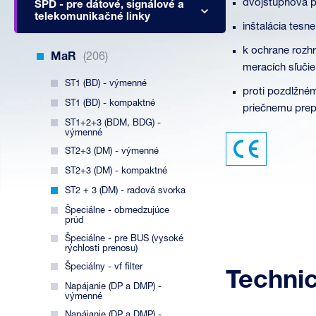
dvojstupňová p
SPD - pre dátové, signálové a
telekomunikačné linky
inštalácia tesn
k ochrane rozh
MaR
(206)
meracích sľuči
ST1 (BD) - výmenné
proti pozdlžném
ST1 (BD) - kompaktné
priečnemu prepä
ST1+2+3 (BDM, BDG) -
výmenné
ST2+3 (DM) - výmenné
ST2+3 (DM) - kompaktné
ST2 + 3 (DM) - radová svorka
Špeciálne - obmedzujúce
prúd
Špeciálne - pre BUS (vysoké
rýchlosti prenosu)
Špeciálny - vf filter
Techni
Napájanie (DP a DMP) -
výmenné
Napájanie (DP a DMP) -