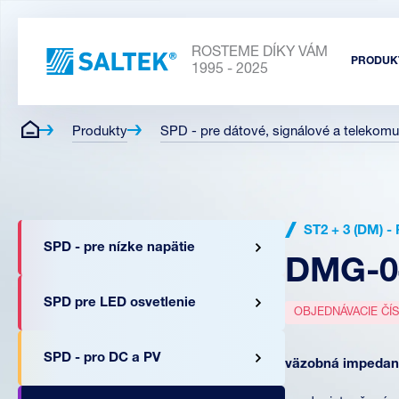
ROSTEME DÍKY VÁM
PRODUK
1995 - 2025
Produkty
SPD - pre dátové, signálové a telekomu
ST2 + 3 (DM)
SPD - pre nízke napätie
DMG-0
SPD pre LED osvetlenie
OBJEDNÁVACIE ČÍ
SPD - pro DC a PV
väzobná impedanc