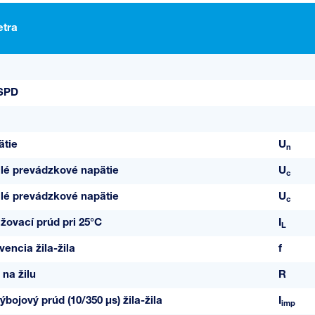
tra
 SPD
ätie
U
n
alé prevádzkové napätie
U
c
alé prevádzkové napätie
U
c
žovací prúd pri 25°C
I
L
encia žila-žila
f
 na žilu
R
bojový prúd (10/350 µs) žila-žila
I
imp