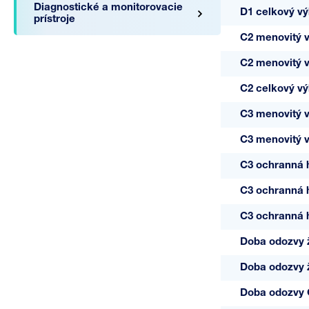
Diagnostické a monitorovacie
D1 celkový vý
prístroje
C2 menovitý v
C2 menovitý vý
C2 celkový výb
A05709
C3 menovitý v
06-V/1-
C3 menovitý vý
FR1
C3 ochranná 
C3 ochranná h
C3 ochranná h
Doba odozvy ž
Doba odozvy 
Doba odozvy