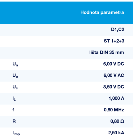
Hodnota parametra
D1,C2
ST 1+2+3
lišta DIN 35 mm
U
6,00 V DC
n
U
6,00 V AC
c
U
8,50 V DC
c
I
1,000 A
L
f
0,80 MHz
R
0,80 Ω
I
2,50 kA
imp