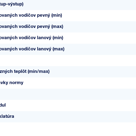
tup-výstup)
jovaných vodičov pevný (min)
jovaných vodičov pevný (max)
jovaných vodičov lanový (min)
jovaných vodičov lanový (max)
zných teplôt (min/max)
avky normy
dul
latúra