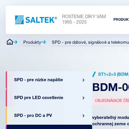
ROSTEME DÍKY VÁM
PRODUK
1995 - 2025
Produkty
SPD - pre dátové, signálové a telekomu
ST1+2+3 (BDM
SPD - pre nízke napätie
BDM-0
SPD pre LED osvetlenie
OBJEDNÁVACIE ČÍ
SPD - pro DC a PV
vyberateľný modul
ochrannej zeme 