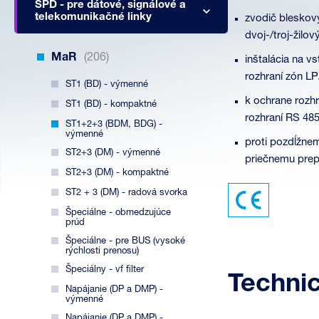
SPD - pre dátové, signálové a
telekomunikačné linky
zvodič bleskov
dvoj-/troj-žilov
MaR
(206)
inštalácia na v
rozhraní zón L
ST1 (BD) - výmenné
k ochrane rozh
ST1 (BD) - kompaktné
rozhraní RS 48
ST1+2+3 (BDM, BDG) -
výmenné
proti pozdĺžnem
ST2+3 (DM) - výmenné
priečnemu prepä
ST2+3 (DM) - kompaktné
ST2 + 3 (DM) - radová svorka
Špeciálne - obmedzujúce
prúd
Špeciálne - pre BUS (vysoké
rýchlosti prenosu)
Špeciálny - vf filter
Techni
Napájanie (DP a DMP) -
výmenné
Napájanie (DP a DMP) -