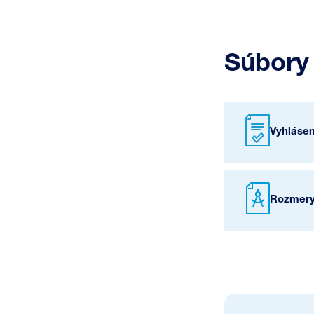
Súbory 
Vyhláse
Rozmery