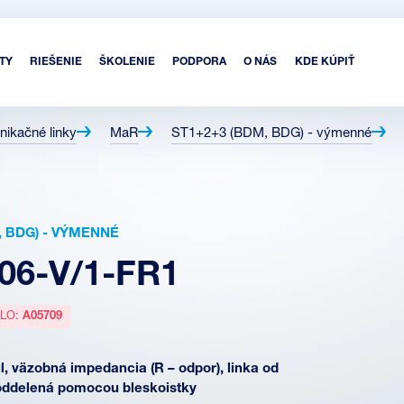
TY
RIEŠENIE
ŠKOLENIE
PODPORA
O NÁS
KDE KÚPIŤ
nikačné linky
MaR
ST1+2+3 (BDM, BDG) - výmenné
, BDG) - VÝMENNÉ
06-V/1-FR1
SLO:
A05709
, väzobná impedancia (R – odpor), linka od
oddelená pomocou bleskoistky