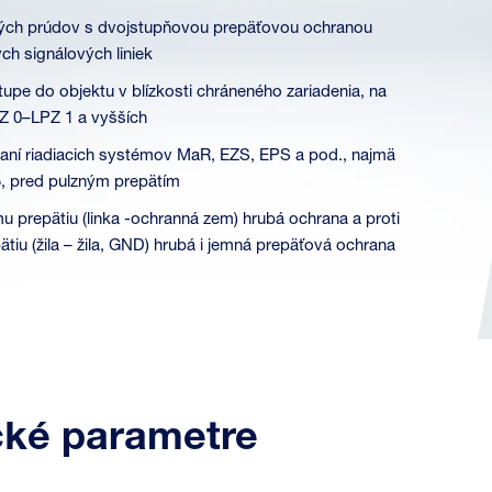
ých prúdov s dvojstupňovou prepäťovou ochranou
ých signálových liniek
stupe do objektu v blízkosti chráneného zariadenia, na
PZ 0–LPZ 1 a vyšších
raní riadiacich systémov MaR, EZS, EPS a pod., najmä
5, pred pulzným prepätím
u prepätiu (linka -ochranná zem) hrubá ochrana a proti
tiu (žila – žila, GND) hrubá i jemná prepäťová ochrana
cké parametre