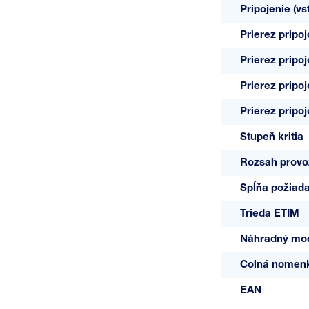
Pripojenie (vs
Prierez pripo
Prierez pripo
Prierez pripo
Prierez pripo
Stupeň kritia
Rozsah provo
Spĺňa požiad
Trieda ETIM
Náhradný mo
Colná nomenk
EAN