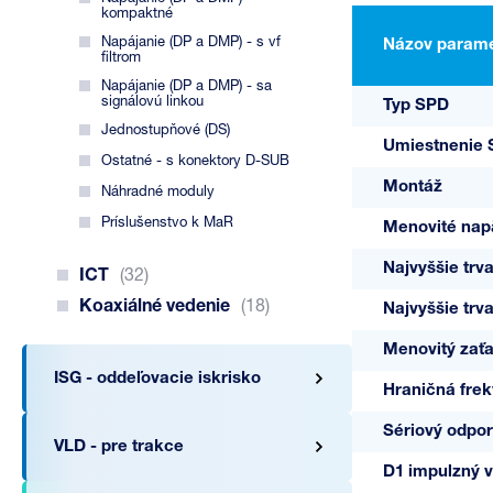
kompaktné
Napájanie (DP a DMP) - s vf
Názov parame
filtrom
Napájanie (DP a DMP) - sa
signálovú linkou
Typ SPD
Jednostupňové (DS)
Umiestnenie
Ostatné - s konektory D-SUB
Montáž
Náhradné moduly
Príslušenstvo k MaR
Menovité nap
Najvyššie trv
ICT
(32)
Koaxiálné vedenie
(18)
Najvyššie trv
Menovitý zaťa
ISG - oddeľovacie iskrisko
Hraničná frekv
Sériový odpor
VLD - pre trakce
D1 impulzný vý