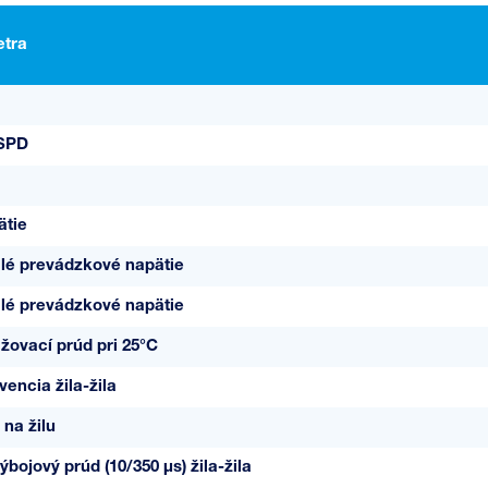
tra
 SPD
ätie
alé prevádzkové napätie
alé prevádzkové napätie
žovací prúd pri 25°C
encia žila-žila
 na žilu
bojový prúd (10/350 µs) žila-žila