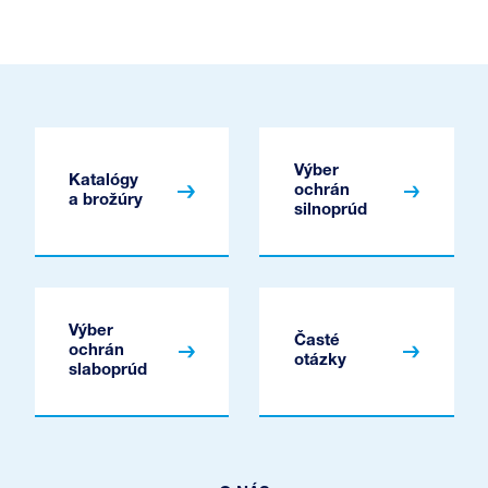
Výber
Katalógy
ochrán
a brožúry
silnoprúd
Výber
Časté
ochrán
otázky
slaboprúd