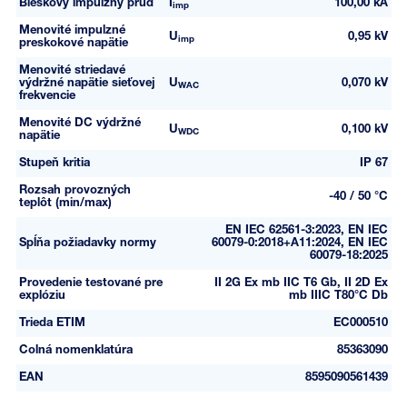
Bleskový impulzný prúd
I
100,00 kA
imp
Menovité impulzné
U
0,95 kV
imp
preskokové napätie
Menovité striedavé
výdržné napätie sieťovej
U
0,070 kV
WAC
frekvencie
Menovité DC výdržné
U
0,100 kV
WDC
napätie
Stupeň kritia
IP 67
Rozsah provozných
-40 / 50 °C
teplôt (min/max)
EN IEC 62561-3:2023, EN IEC
Spĺňa požiadavky normy
60079-0:2018+A11:2024, EN IEC
60079-18:2025
Provedenie testované pre
II 2G Ex mb IIC T6 Gb, II 2D Ex
explóziu
mb IIIC T80°C Db
Trieda ETIM
EC000510
Colná nomenklatúra
85363090
EAN
8595090561439