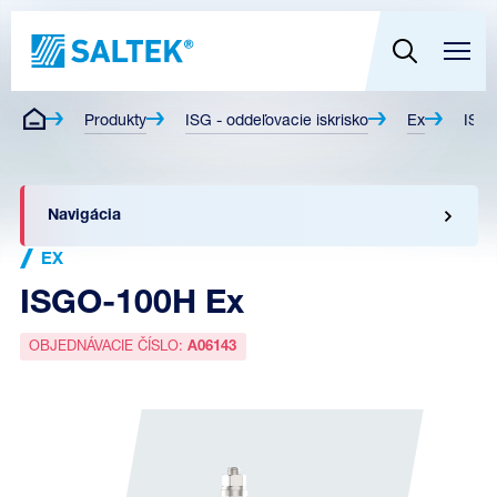
Produkty
ISG - oddeľovacie iskrisko
Ex
ISG
Navigácia
EX
ISGO-100H Ex
OBJEDNÁVACIE ČÍSLO:
A06143