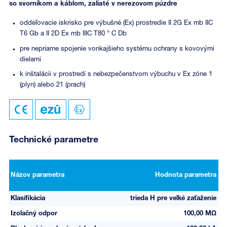
so svorníkom a káblom, zaliaté v nerezovom púzdre
oddeľovacie iskrisko pre výbušné (Ex) prostredie II 2G Ex mb IIC
T6 Gb a II 2D Ex mb IIIC T80 ° C Db
pre nepriame spojenie vonkajšieho systému ochrany s kovovými
dielami
k inštalácii v prostredí s nebezpečenstvom výbuchu v Ex zóne 1
(plyn) alebo 21 (prach)
Technické parametre
Názov parametra
Hodnota parametra
Klasifikácia
trieda H pre velké zaťaženie
Izolačný odpor
100,00 MΩ