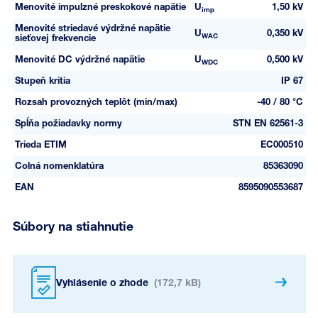
Menovité impulzné preskokové napätie
U
1,50 kV
imp
Menovité striedavé výdržné napätie
U
0,350 kV
WAC
sieťovej frekvencie
Menovité DC výdržné napätie
U
0,500 kV
WDC
Stupeň kritia
IP 67
Rozsah provozných teplôt (min/max)
-40 / 80 °C
Spĺňa požiadavky normy
STN EN 62561-3
Trieda ETIM
EC000510
Colná nomenklatúra
85363090
EAN
8595090553687
Súbory na stiahnutie
Vyhlásenie o zhode
(172,7 kB)