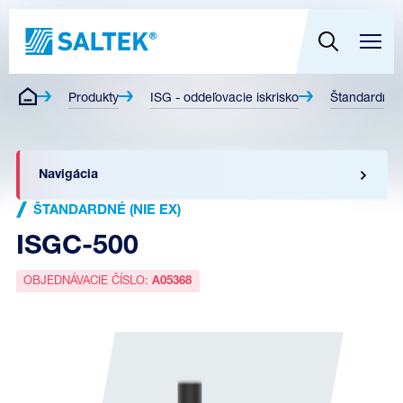
Produkty
ISG - oddeľovacie iskrisko
Štandardné (
Navigácia
ŠTANDARDNÉ (NIE EX)
ISGC-500
OBJEDNÁVACIE ČÍSLO:
A05368