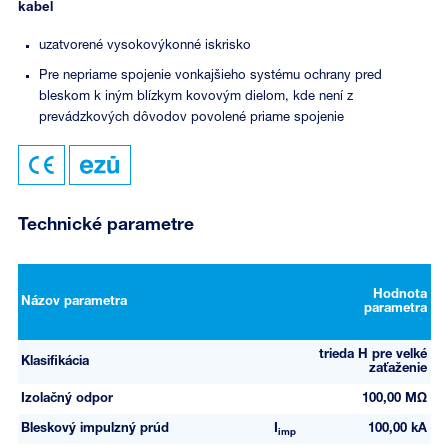
kabel
uzatvorené vysokovýkonné iskrisko
Pre nepriame spojenie vonkajšieho systému ochrany pred
bleskom k iným blízkym kovovým dielom, kde není z
prevádzkových dôvodov povolené priame spojenie
Technické parametre
Hodnota
Názov parametra
parametra
trieda H pre velké
Klasifikácia
zaťaženie
Izolačný odpor
100,00 MΩ
Bleskový impulzný prúd
I
100,00 kA
imp