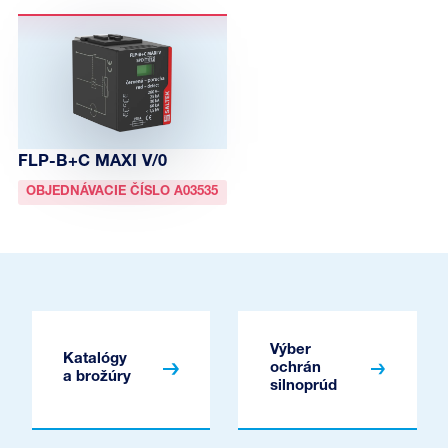
FLP-B+C MAXI V/0
OBJEDNÁVACIE ČÍSLO A03535
Výber
Katalógy
ochrán
a brožúry
silnoprúd