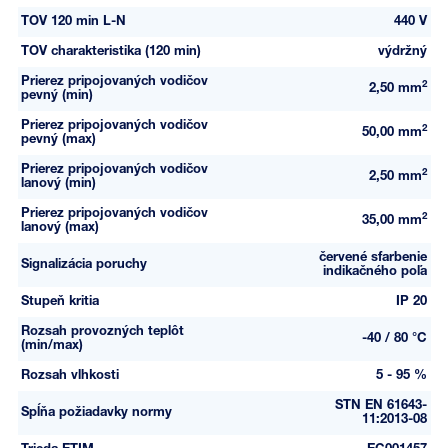
TOV 120 min L-N
440 V
TOV charakteristika (120 min)
výdržný
Prierez pripojovaných vodičov
2
2,50 mm
pevný (min)
Prierez pripojovaných vodičov
2
50,00 mm
pevný (max)
Prierez pripojovaných vodičov
2
2,50 mm
lanový (min)
Prierez pripojovaných vodičov
2
35,00 mm
lanový (max)
červené sfarbenie
Signalizácia poruchy
indikačného poľa
Stupeň kritia
IP 20
Rozsah provozných teplôt
-40 / 80 °C
(min/max)
Rozsah vlhkosti
5 - 95 %
STN EN 61643-
Spĺňa požiadavky normy
11:2013-08