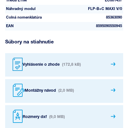
Trieda ETIM
EC001457
Náhradný modul
FLP-B+C MAXI V/0
Colná nomenklatúra
85363090
EAN
8595090550945
Súbory na stiahnutie
Vyhlásenie o zhode
(172,8 kB)
Montážny návod
(2,0 MB)
Rozmery dxf
(9,0 MB)