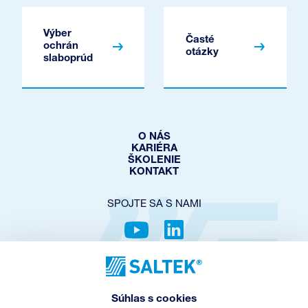
Výber
Časté
ochrán
otázky
slaboprúd
O NÁS
KARIÉRA
ŠKOLENIE
KONTAKT
SPOJTE SA S NAMI
OCHRANA SÚKROMIA
COOKIES POLICY
Súhlas s cookies
NASTAVENIE COOKIES