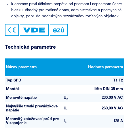
k ochrane proti účinkom prepätia pri priamom i nepriamom údere
blesku. Vhodný pre rodinné domy, administrativne a priemyselné
objekty, popr. do podružných rozvádzačov rozľahlých objektov.
Technické parametre
Názov parametra
Hodnota parametra
Typ SPD
T1,T2
Montáž
lišta DIN 35 mm
Menovité napätie
U
230,00 V AC
n
Najvyššie trvalé prevádzkové
U
260,00 V AC
c
napätie
Menovitý zaťažovací prúd pre
I
125 A
L
V zapojenie