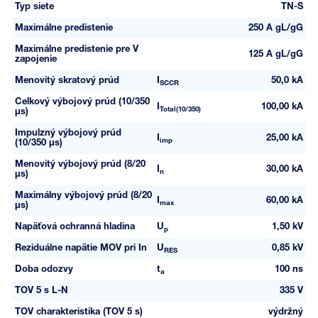
Typ siete
TN-S
Maximálne predistenie
250 A gL/gG
Maximálne predistenie pre V
125 A gL/gG
zapojenie
Menovitý skratový prúd
I
50,0 kA
SCCR
Celkový výbojový prúd (10/350
I
100,00 kA
Total(10/350)
µs)
Impulzný výbojový prúd
I
25,00 kA
imp
(10/350 µs)
Menovitý výbojový prúd (8/20
I
30,00 kA
n
µs)
Maximálny výbojový prúd (8/20
I
60,00 kA
max
µs)
Napäťová ochranná hladina
U
1,50 kV
p
Reziduálne napätie MOV pri In
U
0,85 kV
RES
Doba odozvy
t
100 ns
a
TOV 5 s L-N
335 V
TOV charakteristika (TOV 5 s)
výdržný