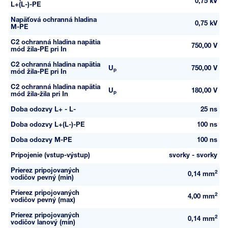
0,75 kV
L+(L-)-PE
Napäťová ochranná hladina
0,75 kV
M-PE
C2 ochranná hladina napätia
750,00 V
mód žila-PE pri In
C2 ochranná hladina napätia
U
750,00 V
p
mód žila-PE pri In
C2 ochranná hladina napätia
U
180,00 V
p
mód žila-žila pri In
Doba odozvy L+ - L-
25 ns
Doba odozvy L+(L-)-PE
100 ns
Doba odozvy M-PE
100 ns
Pripojenie (vstup-výstup)
svorky - svorky
Prierez pripojovaných
2
0,14 mm
vodičov pevný (min)
Prierez pripojovaných
2
4,00 mm
vodičov pevný (max)
Prierez pripojovaných
2
0,14 mm
vodičov lanový (min)