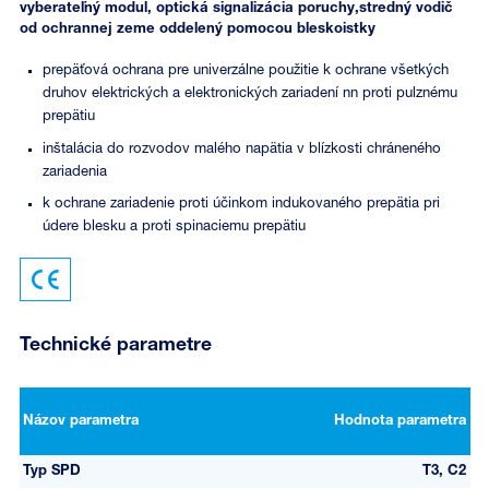
vyberateľný modul, optická signalizácia poruchy,stredný vodič
od ochrannej zeme oddelený pomocou bleskoistky
prepäťová ochrana pre univerzálne použitie k ochrane všetkých
druhov elektrických a elektronických zariadení nn proti pulznému
prepätiu
inštalácia do rozvodov malého napätia v blízkosti chráneného
zariadenia
k ochrane zariadenie proti účinkom indukovaného prepätia pri
údere blesku a proti spinaciemu prepätiu
Technické parametre
Názov parametra
Hodnota parametra
Typ SPD
T3, C2