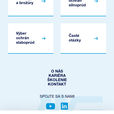
ochrán
a brožúry
silnoprúd
Výber
Časté
ochrán
otázky
slaboprúd
O NÁS
KARIÉRA
ŠKOLENIE
KONTAKT
SPOJTE SA S NAMI