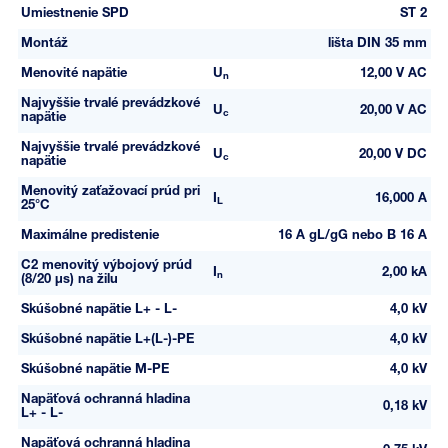
Umiestnenie SPD
ST 2
Montáž
lišta DIN 35 mm
Menovité napätie
U
12,00 V AC
n
Najvyššie trvalé prevádzkové
U
20,00 V AC
c
napätie
Najvyššie trvalé prevádzkové
U
20,00 V DC
c
napätie
Menovitý zaťažovací prúd pri
I
16,000 A
L
25°C
Maximálne predistenie
16 A gL/gG nebo B 16 A
C2 menovitý výbojový prúd
I
2,00 kA
n
(8/20 µs) na žilu
Skúšobné napätie L+ - L-
4,0 kV
Skúšobné napätie L+(L-)-PE
4,0 kV
Skúšobné napätie M-PE
4,0 kV
Napäťová ochranná hladina
0,18 kV
L+ - L-
Napäťová ochranná hladina