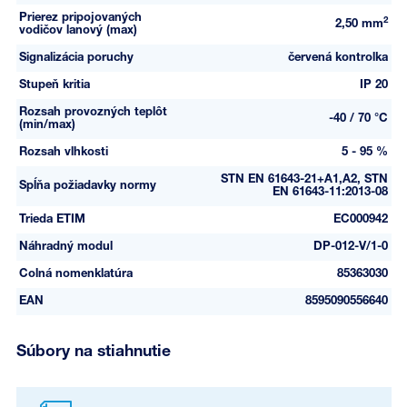
Prierez pripojovaných
2
2,50 mm
vodičov lanový (max)
Signalizácia poruchy
červená kontrolka
Stupeň kritia
IP 20
Rozsah provozných teplôt
-40 / 70 °C
(min/max)
Rozsah vlhkosti
5 - 95 %
STN EN 61643-21+A1,A2, STN
Spĺňa požiadavky normy
EN 61643-11:2013-08
Trieda ETIM
EC000942
Náhradný modul
DP-012-V/1-0
Colná nomenklatúra
85363030
EAN
8595090556640
Súbory na stiahnutie