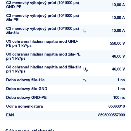
C3 menovitý výbojový prúd (10/1000 µs)
10,00 A
GND-PE
C3 menovitý výbojový prúd (10/1000 µs)
10,00 A
žila-PE
C3 menovitý výbojový prúd (10/1000 µs)
I
10,00 A
n
žila-žila
C3 ochranná hladina napätia mód GND-
550,00 V
PE pri 1 kV/µs
C3 ochranná hladina napätia mód žila-PE
46,00 V
pri 1 kV/µs
C3 ochranná hladina napätia mód žila-žila
U
46,00 V
p
pri 1 kV/µs
Doba odozvy žila-žila
t
1 ns
a
Doba odozvy žila-GND
1 ns
Doba odozvy GND-PE
100 ns
Colná nomenklatúra
85363010
EAN
8595090557999