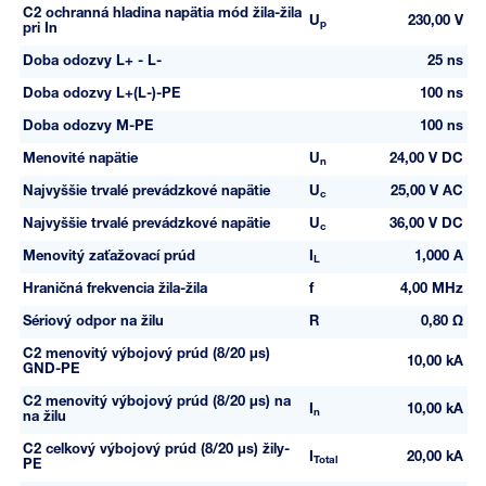
C2 ochranná hladina napätia mód žila-žila
U
230,00 V
p
pri In
Doba odozvy L+ - L-
25 ns
Doba odozvy L+(L-)-PE
100 ns
Doba odozvy M-PE
100 ns
Menovité napätie
U
24,00 V DC
n
Najvyššie trvalé prevádzkové napätie
U
25,00 V AC
c
Najvyššie trvalé prevádzkové napätie
U
36,00 V DC
c
Menovitý zaťažovací prúd
I
1,000 A
L
Hraničná frekvencia žila-žila
f
4,00 MHz
Sériový odpor na žilu
R
0,80 Ω
C2 menovitý výbojový prúd (8/20 µs)
10,00 kA
GND-PE
C2 menovitý výbojový prúd (8/20 µs) na
I
10,00 kA
n
na žilu
C2 celkový výbojový prúd (8/20 µs) žily-
I
20,00 kA
Total
PE