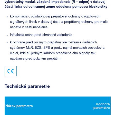
vyberateľný modul, väzobná impedancia (R – odpor) v datovej
části, linka od ochrannej zeme oddelena pomocou bleskoistky
kombinácia dvojstupňovej prepäťovej ochrany dvojžilových
signálových liniek v dátovej části a prepäťovej ochrany pre malé
napätie v časti napájania
inštalácia tesne pred chránené zariadenie
k ochrane pred pulzným prepätím pre rozhranie riadiacích
systémov MaR, EZS, EPS a pod., najmä meracích obvodov a
čidiel, kde sú jedným káblom prenášené ako signály tak
napájanie pred pulzným prepätím
Technické parametre
Hodnota
Názov parametra
parametra