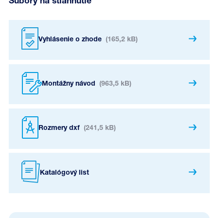
Súbory na stiahnutie
Vyhlásenie o zhode
(165,2 kB)
Montážny návod
(963,5 kB)
Rozmery dxf
(241,5 kB)
Katalógový list