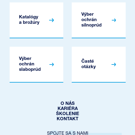
Výber
Katalógy
ochrán
a brožúry
silnoprúd
Výber
Časté
ochrán
otázky
slaboprúd
O NÁS
KARIÉRA
ŠKOLENIE
KONTAKT
SPOJTE SA S NAMI