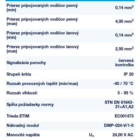
Prierez pripojovaných vodičov pevný
2
0,14 mm
(min)
Prierez pripojovaných vodičov pevný
2
4,00 mm
(max)
Prierez pripojovaných vodičov lanový
2
0,14 mm
(min)
Prierez pripojovaných vodičov lanový
2
2,50 mm
(max)
červená
Signalizácia poruchy
kontrolka
Stupeň kritia
IP 20
Rozsah provozných teplôt (min/max)
-40 / 70 °C
Rozsah vlhkosti
5 - 95 %
STN EN 61643-
Spĺňa požiadavky normy
21+A1,A2
Trieda ETIM
EC001473
Náhradný modul
DMP-024-V/1-0
Menovité napätie
U
24,00 V AC
n