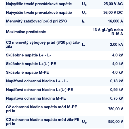
Najvyššie trvalé prevádzkové napätie
U
25,00 V AC
c
Najvyššie trvalé prevádzkové napätie
U
36,00 V DC
c
Menovitý zaťažovací prúd pri 25°C
I
16,000 A
L
16 A gL/gG nebo
Maximálne predistenie
B 16 A
C2 menovitý výbojový prúd (8/20 µs) žila-
I
2,00 kA
n
žila
Skúšobné napätie L+ - L-
4,0 kV
Skúšobné napätie L+(L-)-PE
4,0 kV
Skúšobné napätie M-PE
4,0 kV
Napäťová ochranná hladina L+ - L-
0,13 kV
Napäťová ochranná hladina L+(L-)-PE
0,95 kV
Napäťová ochranná hladina M-PE
0,75 kV
C2 ochranná hladina napätia mód M-PE
750,00 V
pri In
C2 ochranná hladina napätia mód žila-PE
U
950,00 V
p
pri In