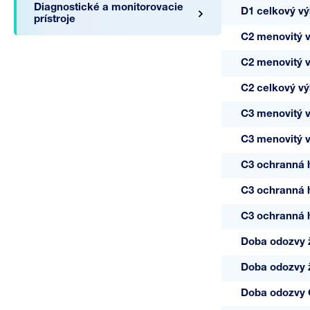
Diagnostické a monitorovacie
D1 celkový vý
prístroje
C2 menovitý v
C2 menovitý vý
C2 celkový výb
A05713
C3 menovitý v
0-V/1-FR
C3 menovitý vý
C3 ochranná 
C3 ochranná h
C3 ochranná h
Doba odozvy ž
Doba odozvy 
Doba odozvy