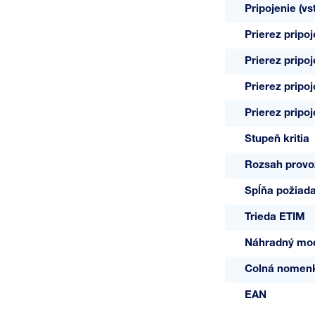
Pripojenie (vs
Prierez pripo
Prierez pripo
Prierez pripo
Prierez pripo
Stupeň kritia
Rozsah provo
Spĺňa požiad
Trieda ETIM
Náhradný mo
Colná nomenk
EAN