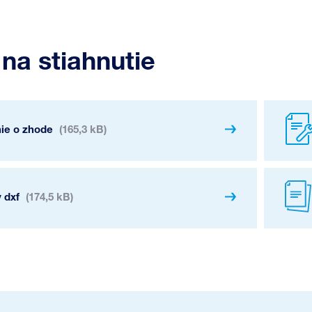
na stiahnutie
nie o zhode
(165,3 kB)
 dxf
(174,5 kB)