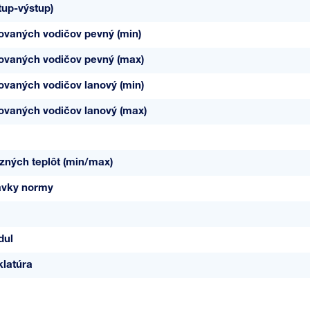
tup-výstup)
jovaných vodičov pevný (min)
jovaných vodičov pevný (max)
jovaných vodičov lanový (min)
jovaných vodičov lanový (max)
zných teplôt (min/max)
avky normy
dul
latúra