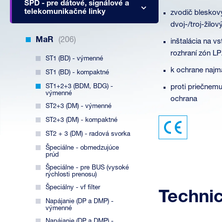
SPD - pre dátové, signálové a
telekomunikačné linky
zvodič bleskov
dvoj-/troj-žilov
MaR
(206)
inštalácia na v
rozhraní zón L
ST1 (BD) - výmenné
k ochrane najm
ST1 (BD) - kompaktné
ST1+2+3 (BDM, BDG) -
proti priečnemu
výmenné
ochrana
ST2+3 (DM) - výmenné
ST2+3 (DM) - kompaktné
ST2 + 3 (DM) - radová svorka
Špeciálne - obmedzujúce
prúd
Špeciálne - pre BUS (vysoké
rýchlosti prenosu)
Špeciálny - vf filter
Techni
Napájanie (DP a DMP) -
výmenné
Napájanie (DP a DMP) -