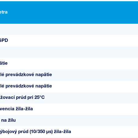
tra
 SPD
ätie
alé prevádzkové napätie
alé prevádzkové napätie
žovací prúd pri 25°C
encia žila-žila
 na žilu
bojový prúd (10/350 µs) žila-žila