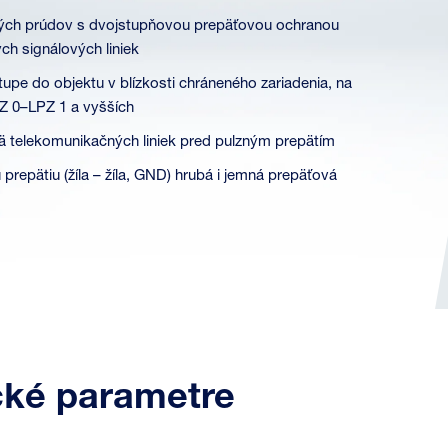
ých prúdov s dvojstupňovou prepäťovou ochranou
ých signálových liniek
stupe do objektu v blízkosti chráneného zariadenia, na
PZ 0–LPZ 1 a vyšších
ä telekomunikačných liniek pred pulzným prepätím
 prepätiu (žíla – žíla, GND) hrubá i jemná prepäťová
cké parametre