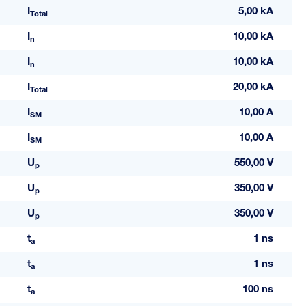
I
5,00 kA
Total
I
10,00 kA
n
I
10,00 kA
n
I
20,00 kA
Total
I
10,00 A
SM
I
10,00 A
SM
U
550,00 V
p
U
350,00 V
p
U
350,00 V
p
t
1 ns
a
t
1 ns
a
t
100 ns
a