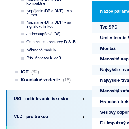
kompaktné
Napájanie (DP a DMP) - s vf
Názov parame
filtrom
Napájanie (DP a DMP) - sa
signálovú linkou
Typ SPD
Jednostupňové (DS)
Umiestnenie
Ostatné - s konektory D-SUB
Montáž
Náhradné moduly
Príslušenstvo k MaR
Menovité nap
Najvyššie trv
ICT
(32)
Koaxiálné vedenie
(18)
Najvyššie trv
Menovitý zaťa
ISG - oddeľovacie iskrisko
Hraničná frekv
Sériový odpor
VLD - pre trakce
D1 impulzný vý