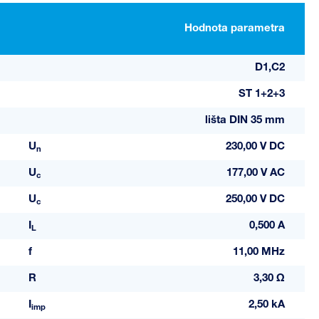
Hodnota parametra
D1,C2
ST 1+2+3
lišta DIN 35 mm
U
230,00 V DC
n
U
177,00 V AC
c
U
250,00 V DC
c
I
0,500 A
L
f
11,00 MHz
R
3,30 Ω
I
2,50 kA
imp