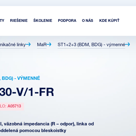
TY
RIEŠENIE
ŠKOLENIE
PODPORA
O NÁS
KDE KÚPIŤ
nikačné linky
MaR
ST1+2+3 (BDM, BDG) - výmenné
, BDG) - VÝMENNÉ
30-V/1-FR
SLO:
A05713
, väzobná impedancia (R – odpor), linka od
oddelená pomocou bleskoistky