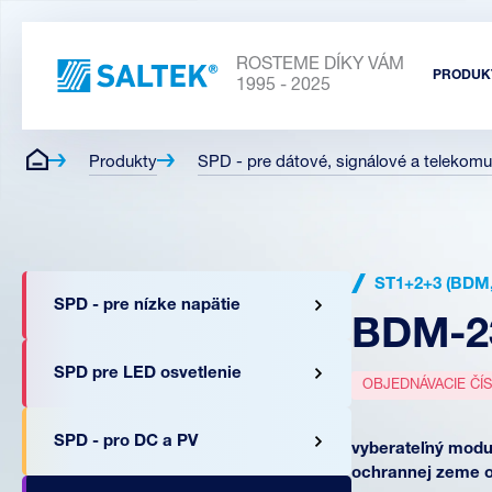
ROSTEME DÍKY VÁM
PRODUK
1995 - 2025
Produkty
SPD - pre dátové, signálové a telekomu
ST1+2+3 (BDM
SPD - pre nízke napätie
BDM-2
SPD pre LED osvetlenie
OBJEDNÁVACIE ČÍ
SPD - pro DC a PV
vyberateľný modul
ochrannej zeme 