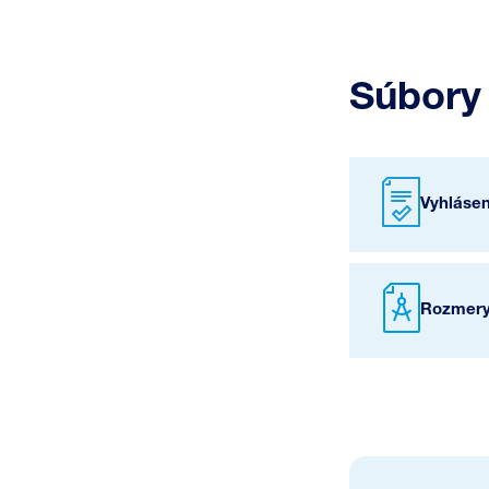
Súbory 
Vyhláse
Rozmery