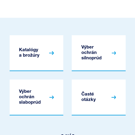
Výber
Katalógy
ochrán
a brožúry
silnoprúd
Výber
Časté
ochrán
otázky
slaboprúd