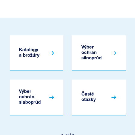
Výber
Katalógy
ochrán
a brožúry
silnoprúd
Výber
Časté
ochrán
otázky
slaboprúd