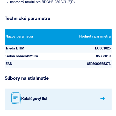
náhradný modul pre BDGHF-230-V/1-(F)Rx
Technické parametre
Názov parametra
Hodnota parametra
Trieda ETIM
EC001625
Colná nomenklatúra
85363010
EAN
8595090565376
Súbory na stiahnutie
Katalógový list