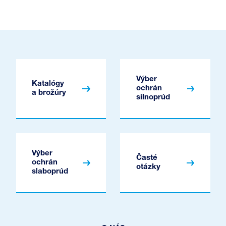
Výber
Katalógy
ochrán
a brožúry
silnoprúd
Výber
Časté
ochrán
otázky
slaboprúd