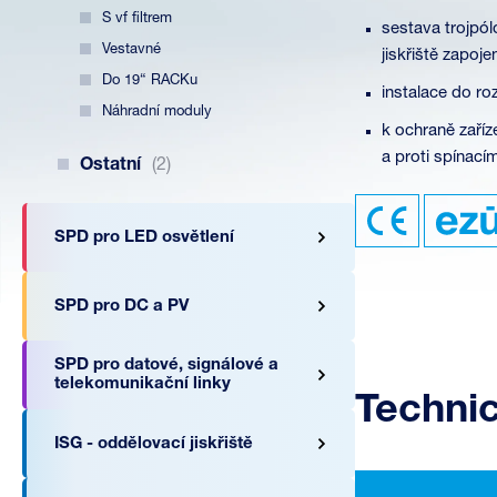
S vf filtrem
sestava trojpó
Vestavné
jiskřiště zapo
Do 19“ RACKu
instalace do ro
Náhradní moduly
k ochraně zaříz
a proti spínací
Ostatní
(2)
SPD pro LED osvětlení
SPD pro DC a PV
SPD pro datové, signálové a
telekomunikační linky
Techni
ISG - oddělovací jiskřiště