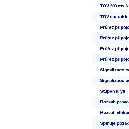
TOV 200 ms N
TOV charakter
Průřez připoj
Průřez připoj
Průřez připoj
Průřez připoj
Signalizace 
Signalizace 
Stupeň krytí
Rozsah provoz
Rozsah vlhkos
Splňuje poža