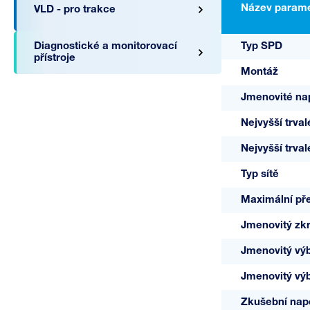
Název parame
VLD - pro trakce
Diagnostické a monitorovací
Typ SPD
přístroje
Montáž
Jmenovité na
Nejvyšší trval
Nejvyšší trva
A01848
75 V/3+1
Typ sítě
Maximální pře
Jmenovitý zk
Jmenovitý výb
Jmenovitý výb
Zkušební napě