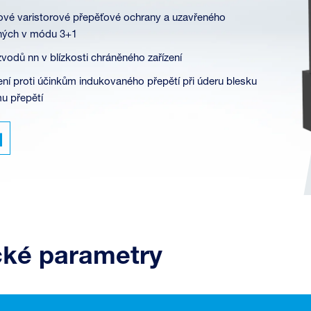
lové varistorové přepěťové ochrany a uzavřeného
jených v módu 3+1
zvodů nn v blízkosti chráněného zařízení
ení proti účinkům indukovaného přepětí při úderu blesku
mu přepětí
cké parametry