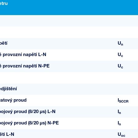
tru
pětí
U
n
é provozní napětí L-N
U
c
lé provozní napětí N-PE
U
c
djištění
ratový proud
I
SCCR
ojový proud (8/20 µs) L-N
I
n
ojový proud (8/20 µs) N-PE
I
n
tí L-N
U
oc