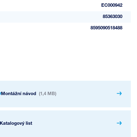
EC000942
85363030
8595090518488
Montážní návod
(1,4 MB)
Katalogový list