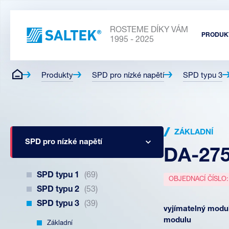
ROSTEME DÍKY VÁM
PRODUK
1995 - 2025
Produkty
SPD pro nízké napětí
SPD typu 3
ZÁKLADNÍ
SPD pro nízké napětí
DA-275
SPD typu 1
(69)
OBJEDNACÍ ČÍSLO
SPD typu 2
(53)
SPD typu 3
(39)
vyjímatelný modul
modulu
Základní