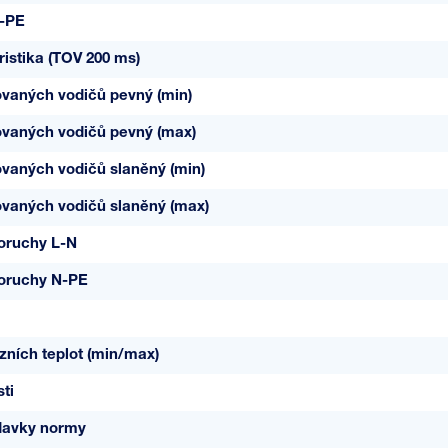
-PE
istika (TOV 200 ms)
ovaných vodičů pevný (min)
ovaných vodičů pevný (max)
ovaných vodičů slaněný (min)
ovaných vodičů slaněný (max)
poruchy L-N
poruchy N-PE
ních teplot (min/max)
ti
davky normy