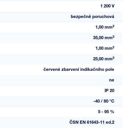
1 200 V
bezpečně poruchová
2
1,00 mm
2
35,00 mm
2
1,00 mm
2
25,00 mm
červené zbarvení indikačního pole
ne
IP 20
-40 / 80 °C
5 - 95 %
ČSN EN 61643-11 ed.2