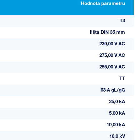
Hodnota parametru
T3
lišta DIN 35 mm
230,00 V AC
275,00 V AC
255,00 V AC
TT
63 A gL/gG
25,0 kA
5,00 kA
10,00 kA
10,0 kV