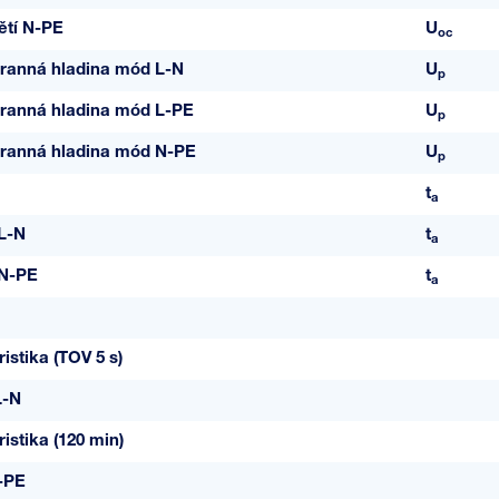
ětí N-PE
U
oc
ranná hladina mód L-N
U
p
ranná hladina mód L-PE
U
p
ranná hladina mód N-PE
U
p
t
a
L-N
t
a
 N-PE
t
a
istika (TOV 5 s)
L-N
istika (120 min)
-PE