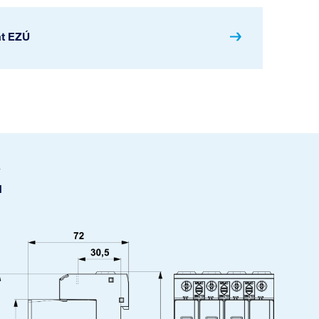
át EZÚ
u