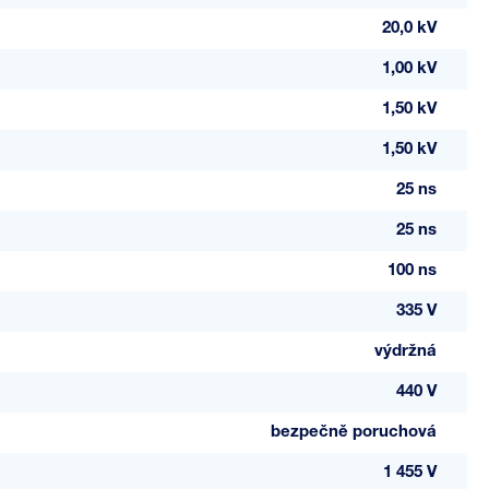
20,0 kV
1,00 kV
1,50 kV
1,50 kV
25 ns
25 ns
100 ns
335 V
výdržná
440 V
bezpečně poruchová
1 455 V