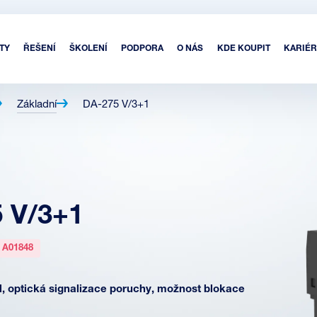
TY
ŘEŠENÍ
ŠKOLENÍ
PODPORA
O NÁS
KDE KOUPIT
KARIÉR
Základní
DA-275 V/3+1
 V/3+1
:
A01848
, optická signalizace poruchy, možnost blokace