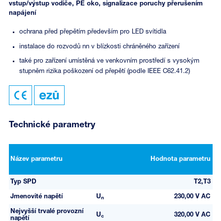
vstup/výstup vodiče, PE oko, signalizace poruchy přerušením
napájení
ochrana před přepětím především pro LED svítidla
instalace do rozvodů nn v blízkosti chráněného zařízení
také pro zařízení umístěná ve venkovním prostředí s vysokým
stupněm rizika poškození od přepětí (podle IEEE C62.41.2)
Technické parametry
Název parametru
Hodnota parametru
Typ SPD
T2,T3
Jmenovité napětí
U
230,00 V AC
n
Nejvyšší trvalé provozní
U
320,00 V AC
c
napětí