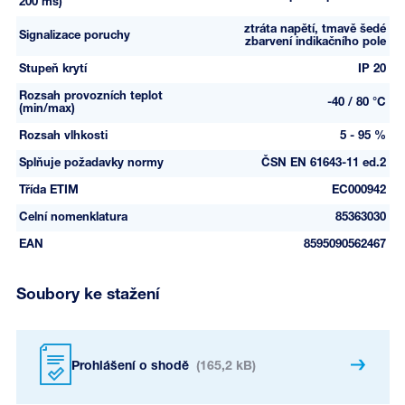
200 ms)
ztráta napětí, tmavě šedé
Signalizace poruchy
zbarvení indikačního pole
Stupeň krytí
IP 20
Rozsah provozních teplot
-40 / 80 °C
(min/max)
Rozsah vlhkosti
5 - 95 %
Splňuje požadavky normy
ČSN EN 61643-11 ed.2
Třída ETIM
EC000942
Celní nomenklatura
85363030
EAN
8595090562467
Soubory ke stažení
Prohlášení o shodě
(165,2 kB)