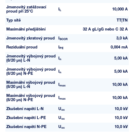
Jmenovitý zatěžovací
I
10,000 A
L
proud při 25°C
Typ sítě
TT|TN
Maximální předjištění
32 A gL/gG nebo C 32 A
Jmenovitý zkratový proud
I
3,0 kA
SCCR
Reziduální proud
I
0,004 mA
PE
Jmenovitý výbojový proud
I
5,00 kA
n
(8/20 µs) L-N
Jmenovitý výbojový proud
I
5,00 kA
n
(8/20 µs) N-PE
Maximální výbojový proud
I
10,00 kA
max
(8/20 µs) L-N
Maximální výbojový proud
I
10,00 kA
max
(8/20 µs) N-PE
Zkušební napětí L-N
U
10,0 kV
oc
Zkušební napětí L-PE
U
10,0 kV
oc
Zkušební napětí N-PE
U
10,0 kV
oc