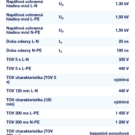
Napěťová ochranná
U
1,30 kV
p
hladina mód L-N
Napěťová ochranná
U
1,50 kV
p
hladina mód L-PE
Napěťová ochranná
U
1,50 kV
p
hladina mód N-PE
Doba odezvy L-N
t
25 ns
a
Doba odezvy N-PE
t
100 ns
a
TOV 5 s L-N
335 V
TOV 5 s L-PE
440 V
TOV charakteristika (TOV 5
výdržná
s)
TOV 120 min L-N
440 V
TOV charakteristika (120
výdržná
min)
TOV 200 ms L-PE
1 455 V
TOV 200 ms N-PE
1 200 V
TOV charakteristika (TOV
bezpečně poruchová