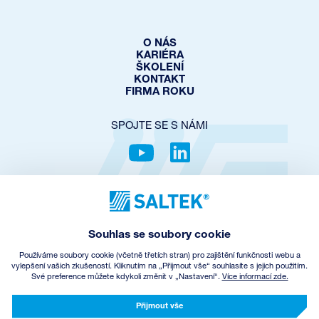
O NÁS
KARIÉRA
ŠKOLENÍ
KONTAKT
FIRMA ROKU
SPOJTE SE S NÁMI
OCHRANA SOUKROMÍ
COOKIES POLICY
NASTAVENÍ COOKIES
Souhlas se soubory cookie
OBCHODNÍ PODMÍNKY
ZPĚTNÝ ODBĚR EEZ
Používáme soubory cookie (včetně třetích stran) pro zajištění funkčnosti webu a
vylepšení vašich zkušeností. Kliknutím na „Přijmout vše“ souhlasíte s jejich použitím.
Své preference můžete kdykoli změnit v „Nastavení“.
Více informací zde.
© Copyright
2026
SALTEK a.s.
CREATED BY INCUBE
Přijmout vše