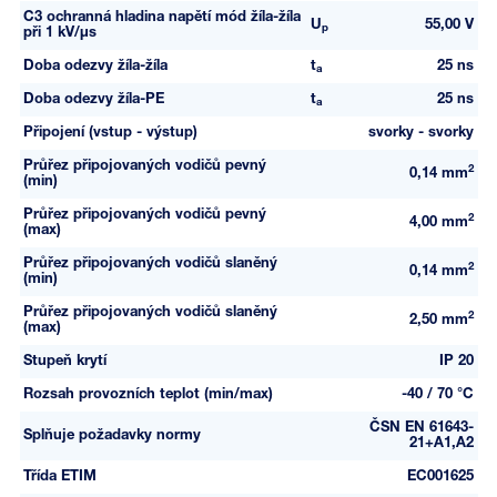
C3 ochranná hladina napětí mód žíla-žíla
U
55,00 V
p
při 1 kV/µs
Doba odezvy žíla-žíla
t
25 ns
a
Doba odezvy žíla-PE
t
25 ns
a
Připojení (vstup - výstup)
svorky - svorky
Průřez připojovaných vodičů pevný
2
0,14 mm
(min)
Průřez připojovaných vodičů pevný
2
4,00 mm
(max)
Průřez připojovaných vodičů slaněný
2
0,14 mm
(min)
Průřez připojovaných vodičů slaněný
2
2,50 mm
(max)
Stupeň krytí
IP 20
Rozsah provozních teplot (min/max)
-40 / 70 °C
ČSN EN 61643-
Splňuje požadavky normy
21+A1,A2
Třída ETIM
EC001625