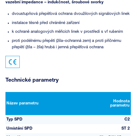
vazební impedance – indukčnost, šroubové svorky
dvoustupňová přepěťová ochrana dvoužilových signálových linek
instalace těsně před chráněné zařízení
k ochraně analogových měřicích linek v prostředí s vf rušením
proti podélnému přepětí (žíla–ochranná zem) a proti příčnému
přepětí (žíla – žíla) hrubá i jemná přepěťová ochrana
Technické parametry
Hodnota
Název parametru
parametru
Typ SPD
C2
Umístění SPD
ST 2