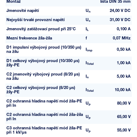
Montáž
lišta DIN 35 mm
Jmenovité napětí
U
24,00 V DC
n
Nejvyšší trvalé provozní napětí
U
31,00 V DC
c
Jmenovitý zatěžovací proud při 25°C
I
0,100 A
L
Mezní frekvence žíla-žíla
f
0,07 MHz
D1 impulsní výbojový proud (10/350 µs)
I
0,50 kA
imp
na žílu
D1 celkový výbojový proud (10/350 µs)
I
1,00 kA
Total
žíly-PE
C2 jmenovitý výbojový proud (8/20 µs)
I
5,00 kA
n
na žílu
C2 celkový výbojový proud (8/20 µs)
I
10,00 kA
Total
žíly-PE
C2 ochranná hladina napětí mód žíla-PE
U
80,00 V
p
při In
C2 ochranná hladina napětí mód žíla-žíla
U
65,00 V
p
při In
C3 ochranná hladina napětí mód žíla-PE
U
55,00 V
p
při 1 kV/µs