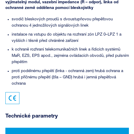
vyjímatelný modul, vazební impedance (R – odpor), linka od
ochranné země oddělena pomocí bleskojistky
svodič bleskových proudů s dvoustupňovou přepěťovou
ochranou 4 jednožilových signálových linek
instalace na vstupu do objektu na rozhraní zón LPZ 0–LPZ 1 a
vyšších i těsně před chráněné zařízení
k ochraně rozhraní telekomunikačních linek a řídicích systémů
MaR, EZS, EPS apod., zejména ovládacích obvodů, před pulsním
přepětím
proti podélnému přepětí (linka - ochranná zem) hrubá ochrana a
proti příčnému přepětí (žíla – GND) hrubá i jemná přepěťová
ochrana
Technické parametry