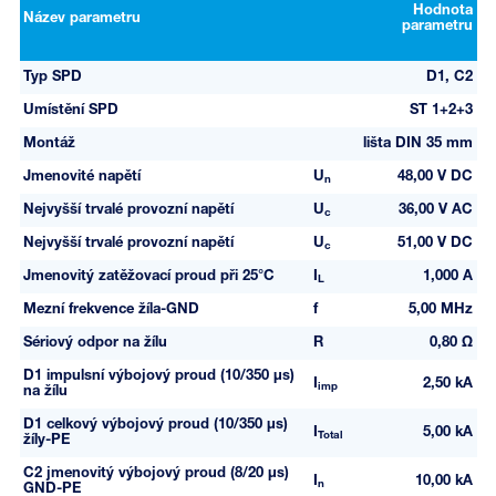
Hodnota
Název parametru
parametru
Typ SPD
D1, C2
Umístění SPD
ST 1+2+3
Montáž
lišta DIN 35 mm
Jmenovité napětí
U
48,00 V DC
n
Nejvyšší trvalé provozní napětí
U
36,00 V AC
c
Nejvyšší trvalé provozní napětí
U
51,00 V DC
c
Jmenovitý zatěžovací proud při 25°C
I
1,000 A
L
Mezní frekvence žíla-GND
f
5,00 MHz
Sériový odpor na žílu
R
0,80 Ω
D1 impulsní výbojový proud (10/350 µs)
I
2,50 kA
imp
na žílu
D1 celkový výbojový proud (10/350 µs)
I
5,00 kA
Total
žíly-PE
C2 jmenovitý výbojový proud (8/20 µs)
I
10,00 kA
n
GND-PE