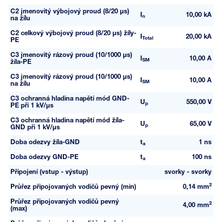
C2 jmenovitý výbojový proud (8/20 µs)
I
10,00 kA
n
na žílu
C2 celkový výbojový proud (8/20 µs) žíly-
I
20,00 kA
Total
PE
C3 jmenovitý rázový proud (10/1000 µs)
I
10,00 A
SM
žíla-PE
C3 jmenovitý rázový proud (10/1000 µs)
I
10,00 A
SM
na žílu
C3 ochranná hladina napětí mód GND-
U
550,00 V
p
PE při 1 kV/µs
C3 ochranná hladina napětí mód žíla-
U
65,00 V
p
GND při 1 kV/µs
Doba odezvy žíla-GND
t
1 ns
a
Doba odezvy GND-PE
t
100 ns
a
Připojení (vstup - výstup)
svorky - svorky
2
Průřez připojovaných vodičů pevný (min)
0,14 mm
Průřez připojovaných vodičů pevný
2
4,00 mm
(max)