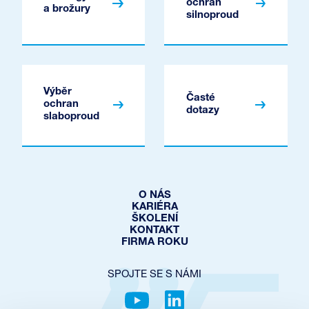
ochran
a brožury
silnoproud
Výběr
Časté
ochran
dotazy
slaboproud
O NÁS
KARIÉRA
ŠKOLENÍ
KONTAKT
FIRMA ROKU
SPOJTE SE S NÁMI