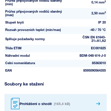
Průřez připojovaných vodičů slaněný
2
0,14 mm
(min)
Průřez připojovaných vodičů slaněný
2
2,50 mm
(max)
Stupeň krytí
IP 20
Rozsah provozních teplot (min/max)
-40 / 70 °C
ČSN EN 61643-
Splňuje požadavky normy
21+A1,A2
Třída ETIM
EC001625
Náhradní modul
BDM-048-V/4-J-0
Celní nomenklatura
85363010
EAN
8595090564355
Soubory ke stažení
Prohlášení o shodě
(165,4 kB)