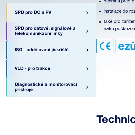
ochrana před p
instalace do ro
SPD pro DC a PV
také pro zaříz
SPD pro datové, signálové a
rizika poškozen
telekomunikační linky
ISG - oddělovací jiskřiště
VLD - pro trakce
Diagnostické a monitorovací
přístroje
Techni
A06222