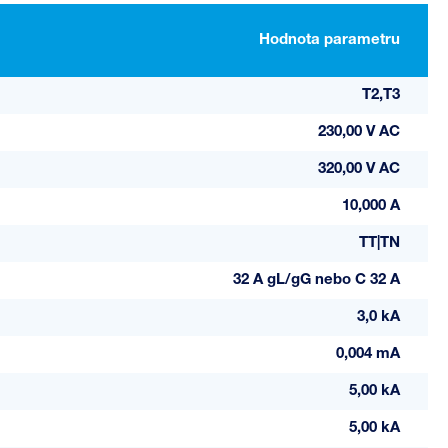
Hodnota parametru
T2,T3
230,00 V AC
320,00 V AC
10,000 A
TT|TN
32 A gL/gG nebo C 32 A
3,0 kA
0,004 mA
5,00 kA
5,00 kA