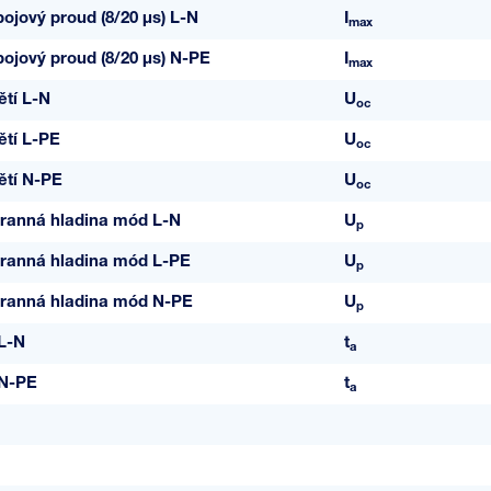
ojový proud (8/20 µs) L-N
I
max
ojový proud (8/20 µs) N-PE
I
max
tí L-N
U
oc
ětí L-PE
U
oc
ětí N-PE
U
oc
ranná hladina mód L-N
U
p
ranná hladina mód L-PE
U
p
ranná hladina mód N-PE
U
p
L-N
t
a
 N-PE
t
a