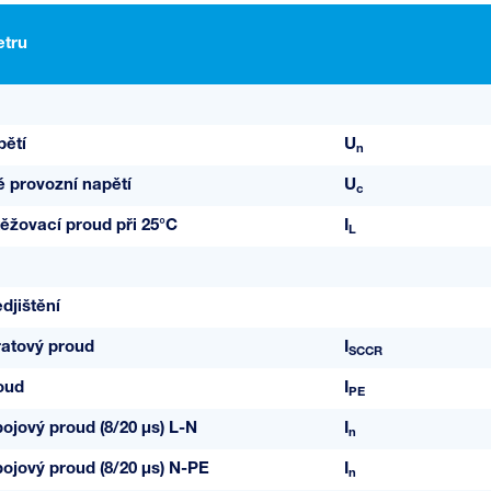
tru
pětí
U
n
é provozní napětí
U
c
ěžovací proud při 25°C
I
L
djištění
ratový proud
I
SCCR
oud
I
PE
ojový proud (8/20 µs) L-N
I
n
ojový proud (8/20 µs) N-PE
I
n