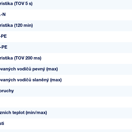
istika (TOV 5 s)
L-N
istika (120 min)
-PE
-PE
istika (TOV 200 ms)
ovaných vodičů pevný (max)
ovaných vodičů slaněný (max)
poruchy
ních teplot (min/max)
ti