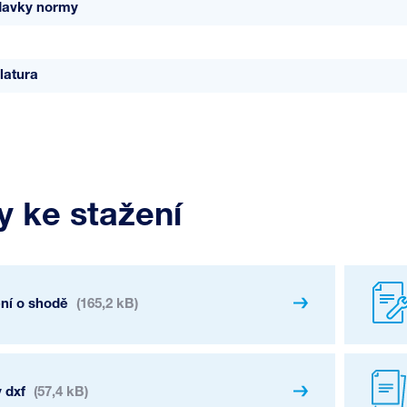
davky normy
latura
 ke stažení
ení o shodě
(165,2 kB)
 dxf
(57,4 kB)