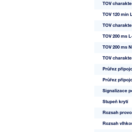
TOV charakter
TOV 120 min 
TOV charakter
TOV 200 ms L
TOV 200 ms N
TOV charakter
Průřez připoj
Průřez připoj
Signalizace 
Stupeň krytí
Rozsah provoz
Rozsah vlhkos