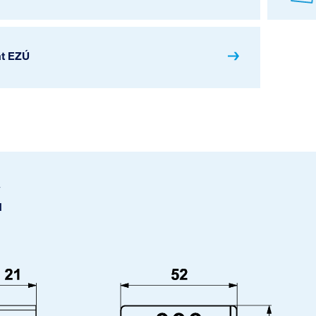
át EZÚ
u