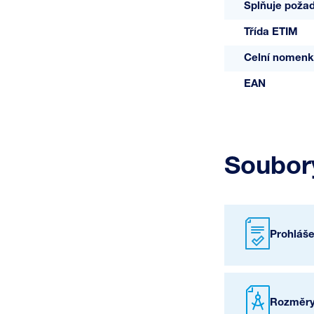
Splňuje poža
Třída ETIM
Celní nomenk
EAN
Soubory
Prohláš
Rozměry