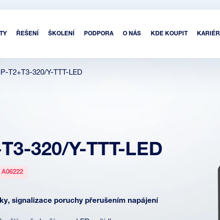
TY
ŘEŠENÍ
ŠKOLENÍ
PODPORA
O NÁS
KDE KOUPIT
KARIÉR
P-T2+T3-320/Y-TTT-LED
T3-320/Y-TTT-LED
:
A06222
ky, signalizace poruchy přerušením napájení