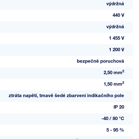
výdržná
440 V
výdržná
1 455 V
1 200 V
bezpečně poruchová
2
2,50 mm
2
1,50 mm
ztráta napětí, tmavě šedé zbarvení indikačního pole
IP 20
-40 / 80 °C
5 - 95 %