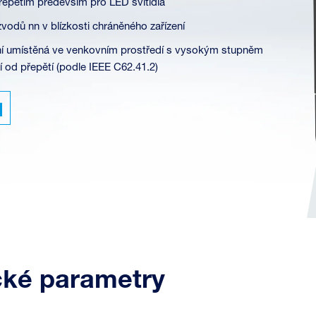
řepětím především pro LED svítidla
zvodů nn v blízkosti chráněného zařízení
ení umístěná ve venkovním prostředí s vysokým stupněm
í od přepětí (podle IEEE C62.41.2)
cké parametry