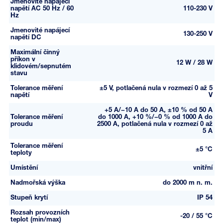
Jmenovité napájecí
napětí AC 50 Hz / 60
110-230 V
Hz
Jmenovité napájecí
130-250 V
napětí DC
Maximální činný
příkon v
12 W / 28 W
klidovém/sepnutém
stavu
Tolerance měření
±5 V, potlačená nula v rozmezí 0 až 5
napětí
V
+5 A/−10 A do 50 A, ±10 % od 50 A
Tolerance měření
do 1000 A, +10 %/−0 % od 1000 A do
proudu
2500 A, potlačená nula v rozmezí 0 až
5 A
Tolerance měření
±5 °C
teploty
Umístění
vnitřní
Nadmořská výška
do 2000 m n. m.
Stupeň krytí
IP 54
Rozsah provozních
-20 / 55 °C
teplot (min/max)