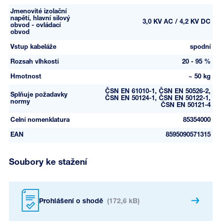
Jmenovité izolační
napětí, hlavní silový
3,0 KV AC / 4,2 KV DC
obvod - ovládací
obvod
Vstup kabeláže
spodní
Rozsah vlhkosti
20 - 95 %
Hmotnost
~ 50 kg
ČSN EN 61010-1, ČSN EN 50526-2,
Splňuje požadavky
ČSN EN 50124-1, ČSN EN 50122-1,
normy
ČSN EN 50121-4
Celní nomenklatura
85354000
EAN
8595090571315
Soubory ke stažení
Prohlášení o shodě
(172,6 kB)