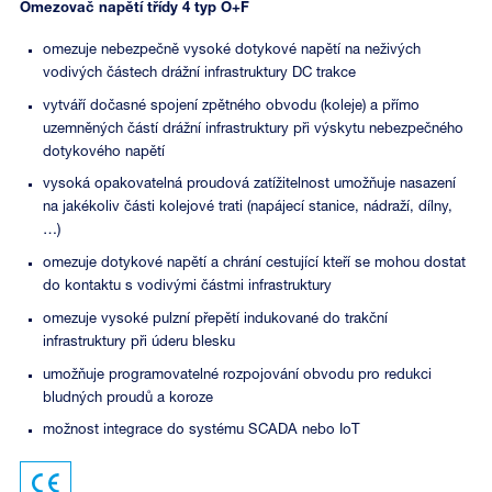
Omezovač napětí třídy 4 typ O+F
omezuje nebezpečně vysoké dotykové napětí na neživých
vodivých částech drážní infrastruktury DC trakce
vytváří dočasné spojení zpětného obvodu (koleje) a přímo
uzemněných částí drážní infrastruktury při výskytu nebezpečného
dotykového napětí
vysoká opakovatelná proudová zatížitelnost umožňuje nasazení
na jakékoliv části kolejové trati (napájecí stanice, nádraží, dílny,
…)
omezuje dotykové napětí a chrání cestující kteří se mohou dostat
do kontaktu s vodivými částmi infrastruktury
omezuje vysoké pulzní přepětí indukované do trakční
infrastruktury při úderu blesku
umožňuje programovatelné rozpojování obvodu pro redukci
bludných proudů a koroze
možnost integrace do systému SCADA nebo IoT