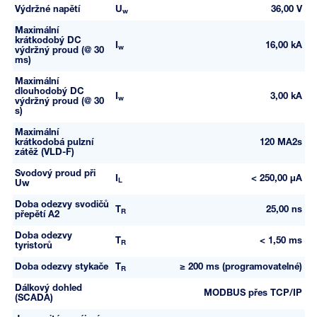
Výdržné napětí
U
36,00 V
w
Maximální
krátkodobý DC
I
16,00 kA
w
výdržný proud (@ 30
ms)
Maximální
dlouhodobý DC
I
3,00 kA
w
výdržný proud (@ 30
s)
Maximální
krátkodobá pulzní
120 MA2s
zátěž (VLD-F)
Svodový proud při
I
< 250,00 μA
L
Uw
Doba odezvy svodičů
T
25,00 ns
R
přepětí A2
Doba odezvy
T
< 1,50 ms
R
tyristorů
Doba odezvy stykače
T
≥ 200 ms (programovatelné)
R
Dálkový dohled
MODBUS přes TCP/IP
(SCADA)