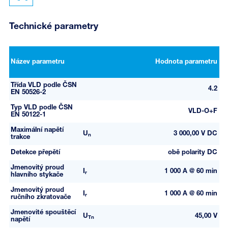
Technické parametry
Název parametru
Hodnota parametru
Třída VLD podle ČSN
4.2
EN 50526-2
Typ VLD podle ČSN
VLD-O+F
EN 50122-1
Maximální napětí
U
3 000,00 V DC
n
trakce
Detekce přepětí
obě polarity DC
Jmenovitý proud
I
1 000 A @ 60 min
r
hlavního stykače
Jmenovitý proud
I
1 000 A @ 60 min
r
ručního zkratovače
Jmenovité spouštěcí
U
45,00 V
Tn
napětí