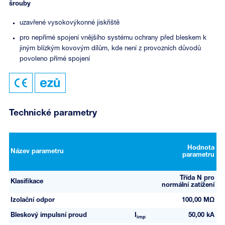
šrouby
uzavřené vysokovýkonné jiskřiště
pro nepřímé spojení vnějšího systému ochrany před bleskem k
jiným blízkým kovovým dílům, kde není z provozních důvodů
povoleno přímé spojení
Technické parametry
Hodnota
Název parametru
parametru
Třída N pro
Klasifikace
normální zatížení
Izolační odpor
100,00 MΩ
Bleskový impulsní proud
I
50,00 kA
imp