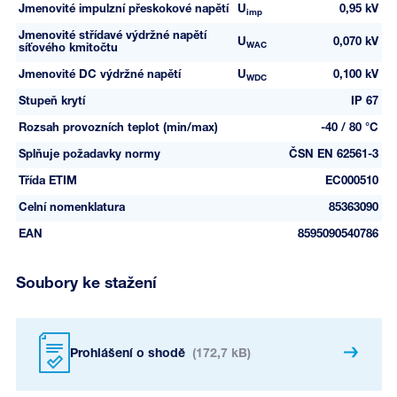
Jmenovité impulzní přeskokové napětí
U
0,95 kV
imp
Jmenovité střídavé výdržné napětí
U
0,070 kV
WAC
síťového kmitočtu
Jmenovité DC výdržné napětí
U
0,100 kV
WDC
Stupeň krytí
IP 67
Rozsah provozních teplot (min/max)
-40 / 80 °C
Splňuje požadavky normy
ČSN EN 62561-3
Třída ETIM
EC000510
Celní nomenklatura
85363090
EAN
8595090540786
Soubory ke stažení
Prohlášení o shodě
(172,7 kB)