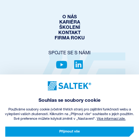
O NÁS
KARIÉRA
ŠKOLENÍ
KONTAKT
FIRMA ROKU
SPOJTE SE S NÁMI
OCHRANA SOUKROMÍ
COOKIES POLICY
NASTAVENÍ COOKIES
Souhlas se soubory cookie
OBCHODNÍ PODMÍNKY
ZPĚTNÝ ODBĚR EEZ
Používáme soubory cookie (včetně třetích stran) pro zajištění funkčnosti webu a
vylepšení vašich zkušeností. Kliknutím na „Přijmout vše“ souhlasíte s jejich použitím.
Své preference můžete kdykoli změnit v „Nastavení“.
Více informací zde.
© Copyright
2026
SALTEK a.s.
CREATED BY INCUBE
Přijmout vše