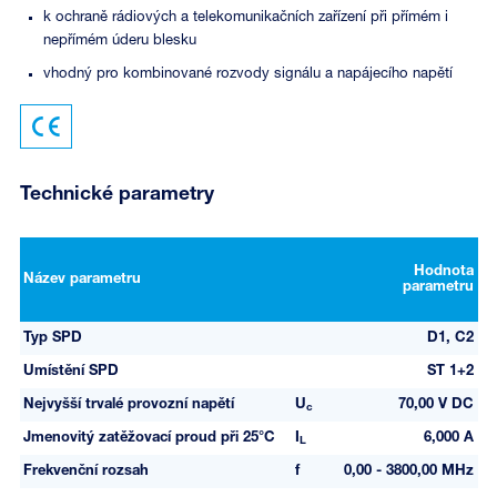
k ochraně rádiových a telekomunikačních zařízení při přímém i
nepřímém úderu blesku
vhodný pro kombinované rozvody signálu a napájecího napětí
Technické parametry
Hodnota
Název parametru
parametru
Typ SPD
D1, C2
Umístění SPD
ST 1+2
Nejvyšší trvalé provozní napětí
U
70,00 V DC
c
Jmenovitý zatěžovací proud při 25°C
I
6,000 A
L
Frekvenční rozsah
f
0,00 - 3800,00 MHz