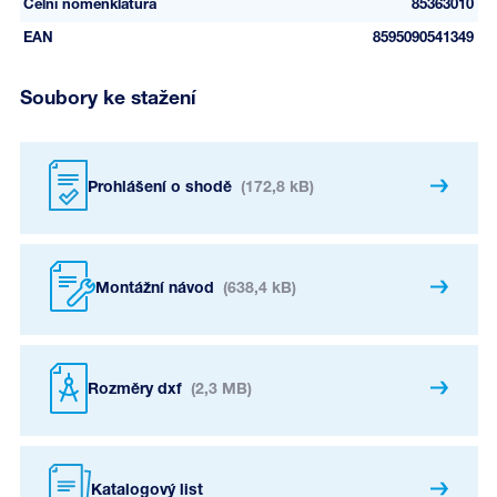
Celní nomenklatura
85363010
EAN
8595090541349
Soubory ke stažení
Prohlášení o shodě
(172,8 kB)
Montážní návod
(638,4 kB)
Rozměry dxf
(2,3 MB)
Katalogový list