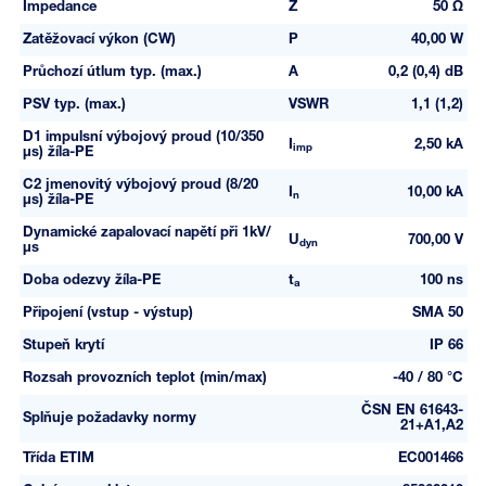
Impedance
Z
50 Ω
Zatěžovací výkon (CW)
P
40,00 W
Průchozí útlum typ. (max.)
A
0,2 (0,4) dB
PSV typ. (max.)
VSWR
1,1 (1,2)
D1 impulsní výbojový proud (10/350
I
2,50 kA
imp
µs) žíla-PE
C2 jmenovitý výbojový proud (8/20
I
10,00 kA
n
µs) žíla-PE
Dynamické zapalovací napětí při 1kV/
U
700,00 V
dyn
µs
Doba odezvy žíla-PE
t
100 ns
a
Připojení (vstup - výstup)
SMA 50
Stupeň krytí
IP 66
Rozsah provozních teplot (min/max)
-40 / 80 °C
ČSN EN 61643-
Splňuje požadavky normy
21+A1,A2
Třída ETIM
EC001466