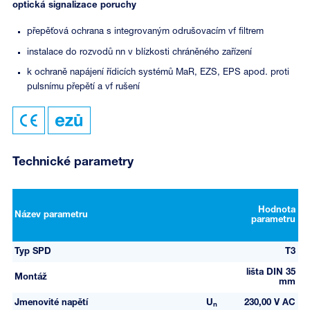
optická signalizace poruchy
přepěťová ochrana s integrovaným odrušovacím vf filtrem
instalace do rozvodů nn v blízkosti chráněného zařízení
k ochraně napájení řídicích systémů MaR, EZS, EPS apod. proti
pulsnímu přepětí a vf rušení
Technické parametry
Hodnota
Název parametru
parametru
Typ SPD
T3
lišta DIN 35
Montáž
mm
Jmenovité napětí
U
230,00 V AC
n