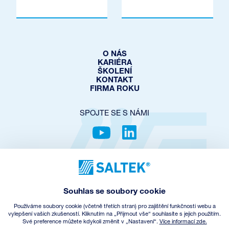
O NÁS
KARIÉRA
ŠKOLENÍ
KONTAKT
FIRMA ROKU
SPOJTE SE S NÁMI
OCHRANA SOUKROMÍ
COOKIES POLICY
NASTAVENÍ COOKIES
Souhlas se soubory cookie
OBCHODNÍ PODMÍNKY
ZPĚTNÝ ODBĚR EEZ
Používáme soubory cookie (včetně třetích stran) pro zajištění funkčnosti webu a
vylepšení vašich zkušeností. Kliknutím na „Přijmout vše“ souhlasíte s jejich použitím.
Své preference můžete kdykoli změnit v „Nastavení“.
Více informací zde.
© Copyright
2026
SALTEK a.s.