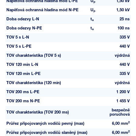
Napěťová ochranná hladina mód L-PE
U
1,50 kV
p
Napěťová ochranná hladina mód N-PE
U
1,50 kV
p
Doba odezvy L-N
t
25 ns
a
Doba odezvy N-PE
t
100 ns
a
TOV 5 s L-N
335 V
TOV 5 s L-PE
440 V
TOV charakteristika (TOV 5 s)
výdržná
TOV 120 min L-N
440 V
TOV 120 min L-PE
335 V
TOV charakteristika (120 min)
výdržná
TOV 200 ms L-PE
1 200 V
TOV 200 ms N-PE
1 455 V
bezpečně
TOV charakteristika (TOV 200 ms)
poruchová
2
Průřez připojovaných vodičů pevný (max)
6,00 mm
2
Průřez připojovaných vodičů slaněný (max)
6,00 mm