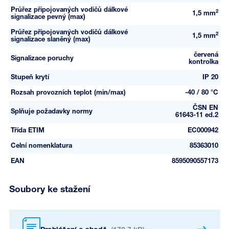
Průřez připojovaných vodičů dálkové
2
1,5 mm
signalizace pevný (max)
Průřez připojovaných vodičů dálkové
2
1,5 mm
signalizace slaněný (max)
červená
Signalizace poruchy
kontrolka
Stupeň krytí
IP 20
Rozsah provozních teplot (min/max)
-40 / 80 °C
ČSN EN
Splňuje požadavky normy
61643-11 ed.2
Třída ETIM
EC000942
Celní nomenklatura
85363010
EAN
8595090557173
Soubory ke stažení