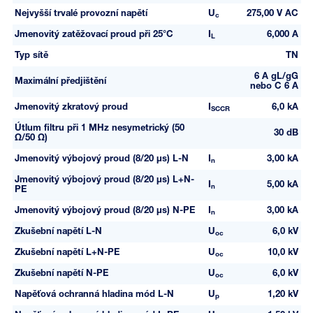
Nejvyšší trvalé provozní napětí
U
275,00 V AC
c
Jmenovitý zatěžovací proud při 25°C
I
6,000 A
L
Typ sítě
TN
6 A gL/gG
Maximální předjištění
nebo C 6 A
Jmenovitý zkratový proud
I
6,0 kA
SCCR
Útlum filtru při 1 MHz nesymetrický (50
30 dB
Ω/50 Ω)
Jmenovitý výbojový proud (8/20 µs) L-N
I
3,00 kA
n
Jmenovitý výbojový proud (8/20 µs) L+N-
I
5,00 kA
n
PE
Jmenovitý výbojový proud (8/20 µs) N-PE
I
3,00 kA
n
Zkušební napětí L-N
U
6,0 kV
oc
Zkušební napětí L+N-PE
U
10,0 kV
oc
Zkušební napětí N-PE
U
6,0 kV
oc
Napěťová ochranná hladina mód L-N
U
1,20 kV
p