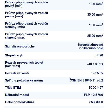
Průřez připojovaných vodičů
2
1,00 mm
pevný (min)
Průřez připojovaných vodičů
2
35,00 mm
pevný (max)
Průřez připojovaných vodičů
2
1,00 mm
slaněný (min)
Průřez připojovaných vodičů
2
25,00 mm
slaněný (max)
červené zbarvení
Signalizace poruchy
indikačního pole
Stupeň krytí
IP 20
Rozsah provozních teplot
-40 / 80 °C
(min/max)
Rozsah vlhkosti
5 - 95 %
Splňuje požadavky normy
ČSN EN 61643-11 ed.2
Třída ETIM
EC001457
Náhradní modul
FLP-12,5 V/0
Celní nomenklatura
85363090