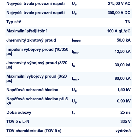
Nejvyšší trvalé provozní napětí
U
275,00 V AC
c
Nejvyšší trvalé provozní napětí
U
350,00 V DC
c
Typ sítě
TN
Maximální předjištění
160 A gL/gG
Jmenovitý zkratový proud
I
50,0 kA
SCCR
Impulsní výbojový proud (10/350
I
12,50 kA
imp
µs)
Jmenovitý výbojový proud (8/20
I
30,00 kA
n
µs)
Maximální výbojový proud (8/20
I
60,00 kA
max
µs)
Napěťová ochranná hladina
U
1,50 kV
p
Napěťová ochranná hladina při 5
U
0,90 kV
p
kA
Doba odezvy
t
25 ns
a
TOV 5 s L-N
335 V
TOV charakteristika (TOV 5 s)
výdržná