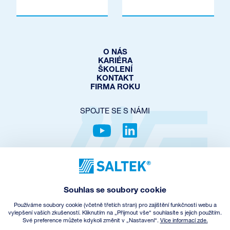
O NÁS
KARIÉRA
ŠKOLENÍ
KONTAKT
FIRMA ROKU
SPOJTE SE S NÁMI
OCHRANA SOUKROMÍ
COOKIES POLICY
NASTAVENÍ COOKIES
Souhlas se soubory cookie
OBCHODNÍ PODMÍNKY
ZPĚTNÝ ODBĚR EEZ
Používáme soubory cookie (včetně třetích stran) pro zajištění funkčnosti webu a
vylepšení vašich zkušeností. Kliknutím na „Přijmout vše“ souhlasíte s jejich použitím.
Své preference můžete kdykoli změnit v „Nastavení“.
Více informací zde.
© Copyright
2026
SALTEK a.s.