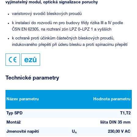
vyjímatelný modul, optická signalizace poruchy
varistorový svodič bleskových proudů
k instalaci do rozvodů nn pro budovy třídy rizika III a IV podle
ČSN EN 62305, na rozhraní zón LPZ 0–LPZ 1 a vyšších
k ochraně proti účinkům částečných bleskových proudů,
indukovaného přepětí při úderu blesku a proti spínacímu přepětí
Technické parametry
Název parametru
Hodnota parametru
Typ SPD
T1,T2
Montáž
lišta DIN 35 mm
Jmenovité napětí
U
230,00 V AC
n