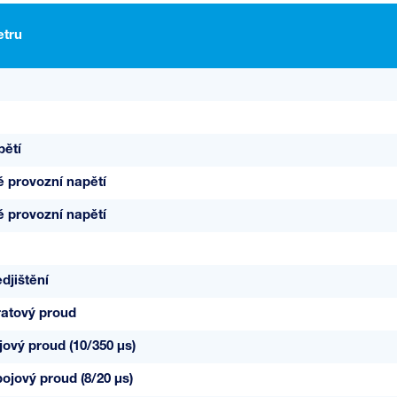
tru
pětí
é provozní napětí
é provozní napětí
djištění
ratový proud
jový proud (10/350 µs)
ojový proud (8/20 µs)