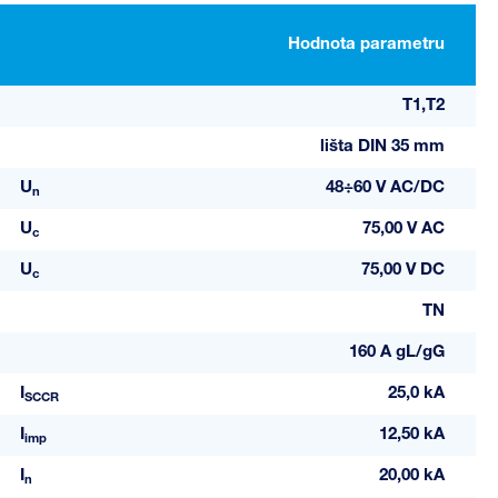
Hodnota parametru
T1,T2
lišta DIN 35 mm
U
48÷60 V AC/DC
n
U
75,00 V AC
c
U
75,00 V DC
c
TN
160 A gL/gG
I
25,0 kA
SCCR
I
12,50 kA
imp
I
20,00 kA
n