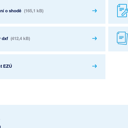
ení o shodě
(165,1 kB)
 dxf
(412,4 kB)
át EZÚ
u