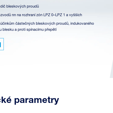
odič bleskových proudů
rozvodů nn na rozhraní zón LPZ 0–LPZ 1 a vyšších
i účinkům částečných bleskových proudů, indukovaného
ru blesku a proti spínacímu přepětí
cké parametry