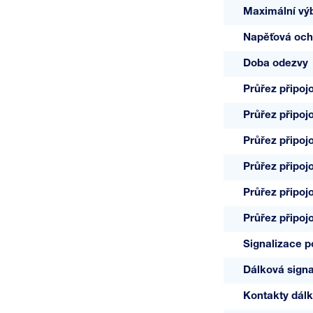
Maximální výb
Napěťová och
Doba odezvy
Průřez připoj
Průřez připoj
Průřez připoj
Průřez připoj
Průřez připoj
Průřez připoj
Signalizace 
Dálková signa
Kontakty dálk