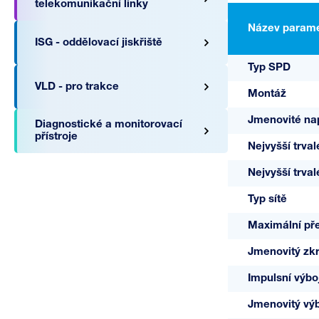
telekomunikační linky
Název parame
ISG - oddělovací jiskřiště
Typ SPD
VLD - pro trakce
Montáž
Jmenovité na
Diagnostické a monitorovací
přístroje
Nejvyšší trval
Nejvyšší trval
Typ sítě
Maximální pře
A04171
Jmenovitý zk
2,5-075-
Impulsní výbo
H/2S
Jmenovitý výb