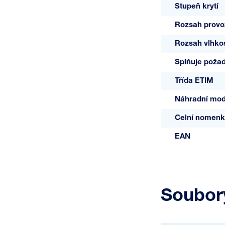
Stupeň krytí
Rozsah provoz
Rozsah vlhkos
Splňuje poža
Třída ETIM
Náhradní mod
Celní nomenk
EAN
Soubory