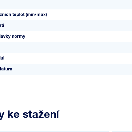
ních teplot (min/max)
ti
davky normy
ul
latura
 ke stažení