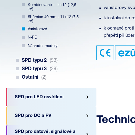
Kombinované - T1+T2 (12,5
varistorový sv
kA)
Sběrnice 40 mm - T1+T2 (7,5
k instalaci do 
kA)
k ochraně prot
Varistorové
přepětí při úde
N-PE
Náhradní moduly
SPD typu 2
(53)
SPD typu 3
(39)
Ostatní
(2)
SPD pro LED osvětlení
SPD pro DC a PV
Techni
SPD pro datové, signálové a