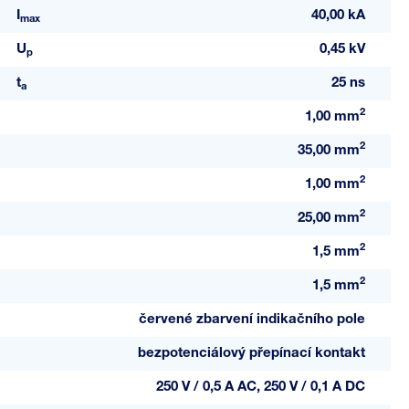
I
40,00 kA
max
U
0,45 kV
p
t
25 ns
a
2
1,00 mm
2
35,00 mm
2
1,00 mm
2
25,00 mm
2
1,5 mm
2
1,5 mm
červené zbarvení indikačního pole
bezpotenciálový přepínací kontakt
250 V / 0,5 A AC, 250 V / 0,1 A DC