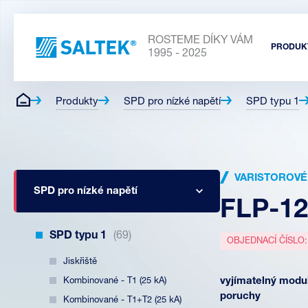
ROSTEME DÍKY VÁM
PRODUK
1995 - 2025
Produkty
SPD pro nízké napětí
SPD typu 1
VARISTOROVÉ
SPD pro nízké napětí
FLP-12
SPD typu 1
(69)
OBJEDNACÍ ČÍSLO
Jiskřiště
Kombinované - T1 (25 kA)
vyjímatelný modul
poruchy
Kombinované - T1+T2 (25 kA)