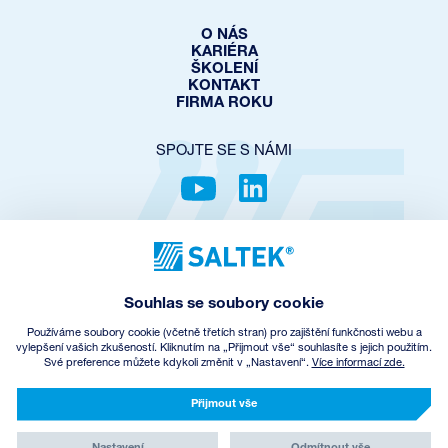
O NÁS
KARIÉRA
ŠKOLENÍ
KONTAKT
FIRMA ROKU
SPOJTE SE S NÁMI
OCHRANA SOUKROMÍ
COOKIES POLICY
NASTAVENÍ COOKIES
Souhlas se soubory cookie
OBCHODNÍ PODMÍNKY
ZPĚTNÝ ODBĚR EEZ
Používáme soubory cookie (včetně třetích stran) pro zajištění funkčnosti webu a
vylepšení vašich zkušeností. Kliknutím na „Přijmout vše“ souhlasíte s jejich použitím.
Své preference můžete kdykoli změnit v „Nastavení“.
Více informací zde.
© Copyright
2026
SALTEK a.s.
CREATED BY INCUBE
Přijmout vše